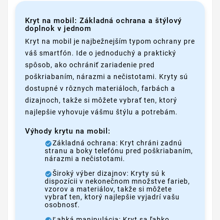
Kryt na mobil: Základná ochrana a štýlový
doplnok v jednom
Kryt na mobil je najbežnejším typom ochrany pre
váš smartfón. Ide o jednoduchý a praktický
spôsob, ako ochrániť zariadenie pred
poškriabaním, nárazmi a nečistotami. Kryty sú
dostupné v rôznych materiáloch, farbách a
dizajnoch, takže si môžete vybrať ten, ktorý
najlepšie vyhovuje vášmu štýlu a potrebám.
Výhody krytu na mobil:
Základná ochrana: Kryt chráni zadnú
stranu a boky telefónu pred poškriabaním,
nárazmi a nečistotami.
Široký výber dizajnov: Kryty sú k
dispozícii v nekonečnom množstve farieb,
vzorov a materiálov, takže si môžete
vybrať ten, ktorý najlepšie vyjadrí vašu
osobnosť.
Ľahká manipulácia: Kryt sa ľahko