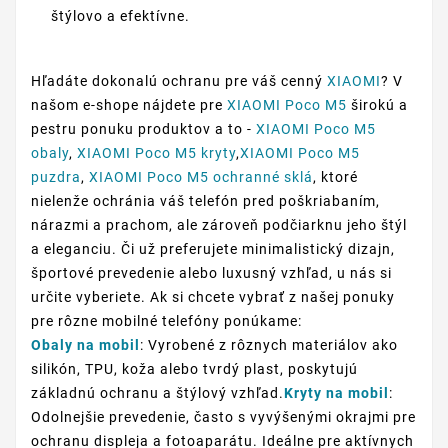
štýlovo a efektívne.
Hľadáte dokonalú ochranu pre váš cenný
XIAOMI
? V
našom e-shope nájdete pre
XIAOMI Poco M5
širokú a
pestru ponuku produktov a to -
XIAOMI Poco M5
obaly
,
XIAOMI Poco M5 kryty
,
XIAOMI Poco M5
puzdra
,
XIAOMI Poco M5 ochranné sklá
, ktoré
nielenže ochránia váš telefón pred poškriabaním,
nárazmi a prachom, ale zároveň podčiarknu jeho štýl
a eleganciu. Či už preferujete minimalistický dizajn,
športové prevedenie alebo luxusný vzhľad, u nás si
určite vyberiete. Ak si chcete vybrať z našej ponuky
pre rôzne mobilné telefóny ponúkame:
Obaly na mobil
: Vyrobené z rôznych materiálov ako
silikón, TPU, koža alebo tvrdý plast, poskytujú
základnú ochranu a štýlový vzhľad.
Kryty na mobil
:
Odolnejšie prevedenie, často s vyvýšenými okrajmi pre
ochranu displeja a fotoaparátu. Ideálne pre aktívnych