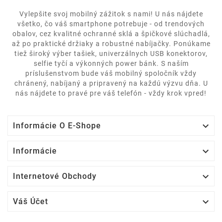
Vylepšite svoj mobilný zážitok s nami! U nás nájdete
všetko, čo váš smartphone potrebuje - od trendových
obalov, cez kvalitné ochranné sklá a špičkové slúchadlá,
až po praktické držiaky a robustné nabíjačky. Ponúkame
tiež široký výber tašiek, univerzálnych USB konektorov,
selfie tyčí a výkonných power bánk. S naším
príslušenstvom bude váš mobilný spoločník vždy
chránený, nabíjaný a pripravený na každú výzvu dňa. U
nás nájdete to pravé pre váš telefón - vždy krok vpred!

Informácie O E-Shope

Informácie

Internetové Obchody

Váš Účet