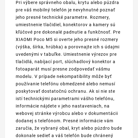
Pri výbere správneho obalu, krytu alebo púzdra
pre váš mobilný telefón je nevyhnutné poznať
jeho presné technické parametre. Rozmery,
umiestnenie tlačidiel, konektorov a kamery sú
kľúčové pre dokonalé padnutie a funkčnosť. Pre
XIAOMI Poco M5 si overte jeho presné rozmery
(výška, šírka, hrúbka) a porovnajte ich s údajmi
uvedenými v tabuľke. Umiestnenie výrezov pre
tlačidlá, nabíjací port, slúchadlový konektor a
fotoaparát musí presne zodpovedať vášmu
modelu. V prípade nekompatibility môže byť
používanie telefónu obmedzené alebo nemusí
poskytovať dostatočnú ochranu. Ak si nie ste
istí technickými parametrami vášho telefónu,
informácie nájdete v jeho nastaveniach, na
webovej stránke výrobcu alebo v dokumentácii
dodanej s telefónom. Presné informácie vám
zaručia, že vybraný obal, kryt alebo púzdro bude
dokonale sedieť a váš telefón bude chránený