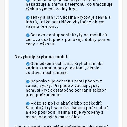
nasadzuje a sníma z telefónu, čo umožňuje
rýchlu výmenu za iný kryt.
Tenký a ľahký: Väčšina krytov je tenká a
ľahká, takže nepridáva zbytočný objem
vášmu telefónu.
Cenová dostupnosť: Kryty na mobil sú
cenovo dostupné a ponúkajú dobrý pomer
ceny a výkonu.
Nevýhody krytu na mobil:
Obmedzená ochrana: Kryt chráni iba
zadnú stranu a boky telefónu, displej
zostáva nechránený.
Neposkytuje ochranu proti pádom z
väčšej výšky: Pri páde z väčšej výšky
nemusí kryt dostatočne ochrániť telefón
pred poškodením.
Môže sa poškriabať alebo poškodiť:
Samotný kryt sa môže časom poškriabať
alebo poškodiť, najmä ak je vyrobený z
menej odolných materiálov.
Kryt na mobil je skvelým spôsobom, ako dodať