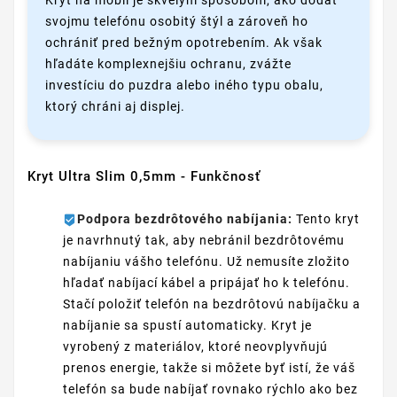
svojmu telefónu osobitý štýl a zároveň ho
ochrániť pred bežným opotrebením. Ak však
hľadáte komplexnejšiu ochranu, zvážte
investíciu do puzdra alebo iného typu obalu,
ktorý chráni aj displej.
Kryt Ultra Slim 0,5mm - Funkčnosť
Podpora bezdrôtového nabíjania:
Tento kryt
je navrhnutý tak, aby nebránil bezdrôtovému
nabíjaniu vášho telefónu. Už nemusíte zložito
hľadať nabíjací kábel a pripájať ho k telefónu.
Stačí položiť telefón na bezdrôtovú nabíjačku a
nabíjanie sa spustí automaticky. Kryt je
vyrobený z materiálov, ktoré neovplyvňujú
prenos energie, takže si môžete byť istí, že váš
telefón sa bude nabíjať rovnako rýchlo ako bez