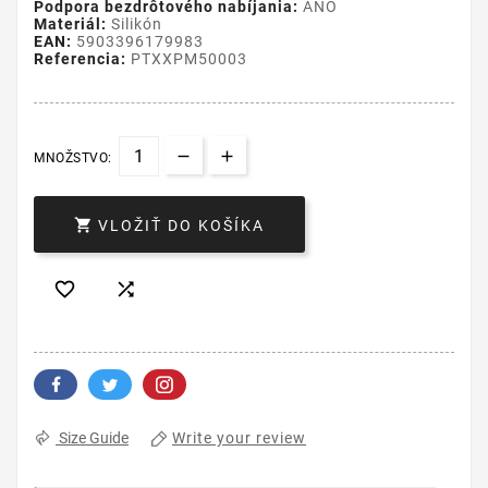
Podpora bezdrôtového nabíjania:
ÁNO
Materiál:
Silikón
EAN:
5903396179983
Referencia:
PTXXPM50003
MNOŽSTVO:

VLOŽIŤ DO KOŠÍKA


Write your review
Size Guide