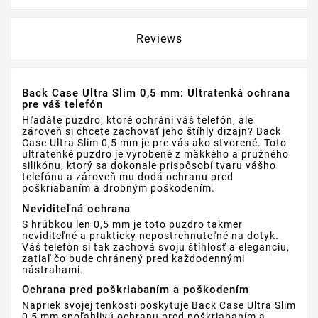
Reviews
Back Case Ultra Slim 0,5 mm: Ultratenká ochrana
pre váš telefón
Hľadáte puzdro, ktoré ochráni váš telefón, ale
zároveň si chcete zachovať jeho štíhly dizajn? Back
Case Ultra Slim 0,5 mm je pre vás ako stvorené. Toto
ultratenké puzdro je vyrobené z mäkkého a pružného
silikónu, ktorý sa dokonale prispôsobí tvaru vášho
telefónu a zároveň mu dodá ochranu pred
poškriabaním a drobným poškodením.
Neviditeľná ochrana
S hrúbkou len 0,5 mm je toto puzdro takmer
neviditeľné a prakticky nepostrehnuteľné na dotyk.
Váš telefón si tak zachová svoju štíhlosť a eleganciu,
zatiaľ čo bude chránený pred každodennými
nástrahami.
Ochrana pred poškriabaním a poškodením
Napriek svojej tenkosti poskytuje Back Case Ultra Slim
0,5 mm spoľahlivú ochranu pred poškriabaním a