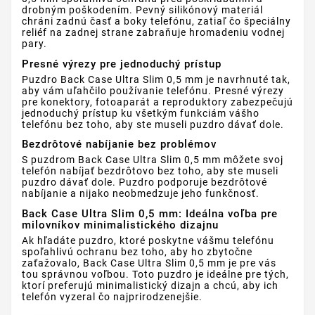
drobným poškodením. Pevný silikónový materiál
chráni zadnú časť a boky telefónu, zatiaľ čo špeciálny
reliéf na zadnej strane zabraňuje hromadeniu vodnej
pary.
Presné výrezy pre jednoduchý prístup
Puzdro Back Case Ultra Slim 0,5 mm je navrhnuté tak,
aby vám uľahčilo používanie telefónu. Presné výrezy
pre konektory, fotoaparát a reproduktory zabezpečujú
jednoduchý prístup ku všetkým funkciám vášho
telefónu bez toho, aby ste museli puzdro dávať dole.
Bezdrôtové nabíjanie bez problémov
S puzdrom Back Case Ultra Slim 0,5 mm môžete svoj
telefón nabíjať bezdrôtovo bez toho, aby ste museli
puzdro dávať dole. Puzdro podporuje bezdrôtové
nabíjanie a nijako neobmedzuje jeho funkčnosť.
Back Case Ultra Slim 0,5 mm: Ideálna voľba pre
milovníkov minimalistického dizajnu
Ak hľadáte puzdro, ktoré poskytne vášmu telefónu
spoľahlivú ochranu bez toho, aby ho zbytočne
zaťažovalo, Back Case Ultra Slim 0,5 mm je pre vás
tou správnou voľbou. Toto puzdro je ideálne pre tých,
ktorí preferujú minimalistický dizajn a chcú, aby ich
telefón vyzeral čo najprirodzenejšie.