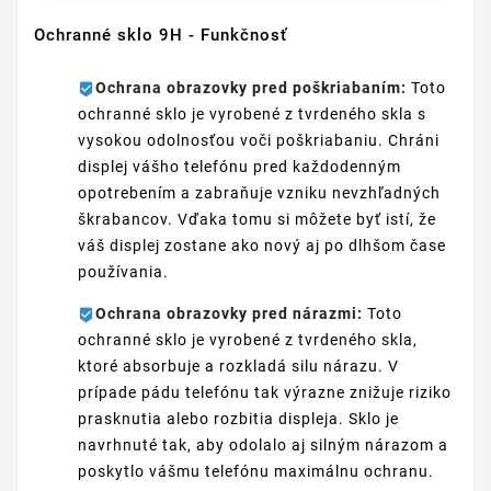
Ochranné sklo 9H - Funkčnosť
Ochrana obrazovky pred poškriabaním:
Toto
ochranné sklo je vyrobené z tvrdeného skla s
vysokou odolnosťou voči poškriabaniu. Chráni
displej vášho telefónu pred každodenným
opotrebením a zabraňuje vzniku nevzhľadných
škrabancov. Vďaka tomu si môžete byť istí, že
váš displej zostane ako nový aj po dlhšom čase
používania.
Ochrana obrazovky pred nárazmi:
Toto
ochranné sklo je vyrobené z tvrdeného skla,
ktoré absorbuje a rozkladá silu nárazu. V
prípade pádu telefónu tak výrazne znižuje riziko
prasknutia alebo rozbitia displeja. Sklo je
navrhnuté tak, aby odolalo aj silným nárazom a
poskytlo vášmu telefónu maximálnu ochranu.