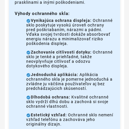
prasklinami a inými poškodeniami.
Výhody ochranného skla:
Vynikajúca ochrana displeja:
Ochranné
sklo poskytuje vysokú úroveň ochrany
pred poškriabaním, nárazmi a pádmi.
Vďaka svojej tvrdosti dokáže absorbovať
energiu nárazu a minimalizovať riziko
poškodenia displeja.
Zachovanie citlivosti dotyku:
Ochranné
sklo je tenké a priehľadné, takže
neovplyvňuje citlivosť a odozvu
dotykového displeja.
Jednoduchá aplikácia:
Aplikácia
ochranného skla je pomerne jednoduchá a
zvládne ju väčšina používateľov aj bez
predchádzajúcich skúseností.
Dlhodobá ochrana:
Kvalitné ochranné
sklo vydrží dlhú dobu a zachová si svoje
ochranné vlastnosti.
Estetický vzhľad:
Ochranné sklo nemení
vzhľad telefónu a zachováva jeho
originálny dizajn.