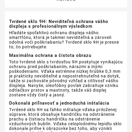
Tvrdené sklo 9H: Neviditeľná ochrana vášho
displeja s profesionálnym výsledkom
Hľadáte spoľahlivú ochranu displeja vášho
smartfónu, ktorá je takmer neviditeľná a zároveň
odolná voči poškriabaniu? Tvrdené sklo 9H je presne
to, čo potrebujete.
Maximálna ochrana a čistota obrazu
Toto tvrdené sklo s tvrdosťou 9H poskytuje vynikajúcu
ochranu pred poškriabaním, nárazmi a inými
poškodeniami. Vďaka extrémne nízkej hrúbke 0,3 mm
je prakticky neviditeľné a nepostrehnuteľné na dotyk,
takže si zachováte pôvodný vzhľad a citlivosť vášho
displeja. Navyše, oleofóbny povlak zabraňuje vzniku
odtlačkov prstov a mastnoty, takže váš displej
zostane vždy čistý a jasný.
Dokonalá priľnavosť a jednoduchá inštalácia
Tvrdené sklo 9H sa ľahko inštaluje vďaka priloženej
súprave, ktorá obsahuje handričku na odstránenie
prachu a čistiacu handričku na odstránenie
vzduchových bublín. Vďaka celoplošnému lepidlu sklo
dokonale priľne k obrazovke bez toho, aby vznikli