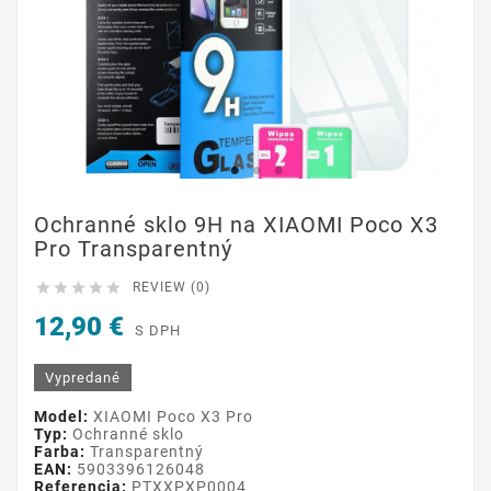
Ochranné sklo 9H na XIAOMI Poco X3
Pro Transparentný





REVIEW (0)
12,90 €
S DPH
Vypredané
Model:
XIAOMI Poco X3 Pro
Typ:
Ochranné sklo
Farba:
Transparentný
EAN:
5903396126048
Referencia:
PTXXPXP0004