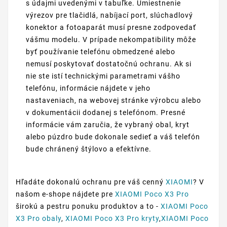
s údajmi uvedenými v tabuľke. Umiestnenie
výrezov pre tlačidlá, nabíjací port, slúchadlový
konektor a fotoaparát musí presne zodpovedať
vášmu modelu. V prípade nekompatibility môže
byť používanie telefónu obmedzené alebo
nemusí poskytovať dostatočnú ochranu. Ak si
nie ste istí technickými parametrami vášho
telefónu, informácie nájdete v jeho
nastaveniach, na webovej stránke výrobcu alebo
v dokumentácii dodanej s telefónom. Presné
informácie vám zaručia, že vybraný obal, kryt
alebo púzdro bude dokonale sedieť a váš telefón
bude chránený štýlovo a efektívne.
Hľadáte dokonalú ochranu pre váš cenný
XIAOMI
? V
našom e-shope nájdete pre
XIAOMI Poco X3 Pro
širokú a pestru ponuku produktov a to -
XIAOMI Poco
X3 Pro obaly
,
XIAOMI Poco X3 Pro kryty
,
XIAOMI Poco