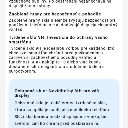
vzduchové bubliny. Po odstránení nezanecháva na
displeji žiadne stopy.
Zaoblené hrany pre bezpečnosť a pohodlie
Zaoblené hrany skla nielenže zvyšujú bezpečnosť pri
používaní telefónu, ale aj dodávajú displeju elegantný
vzhľad.
Tvrdené sklo 9H: Investícia do ochrany vášho
smartfónu
Tvrdené sklo 9H je ideálnou voľbou pre každého, kto
chce svoj smartfón chrániť pred poškodením a
zároveň si zachovať jeho pôvodný vzhľad a
funkčnosť. A ak nakúpite 10 alebo viac kusov,
dostanete ich v elegantnom a odolnom balení s
eurootvorom.
Ochranné sklo: Neviditeľný štít pre váš
displej
Ochranné sklo je tenká vrstva tvrdeného skla,
ktorá sa aplikuje na displej mobilného telefónu.
Slúži ako bariéra medzi displejom a vonkajším
svetom, čím ho chráni pred poškriabaním,