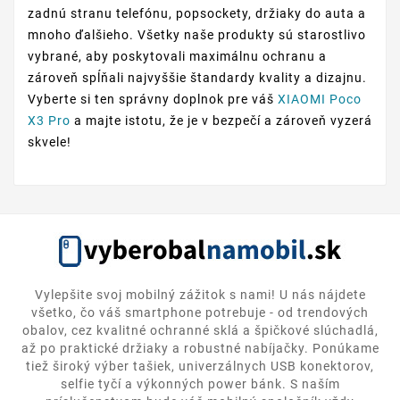
zadnú stranu telefónu, popsockety, držiaky do auta a
mnoho ďalšieho. Všetky naše produkty sú starostlivo
vybrané, aby poskytovali maximálnu ochranu a
zároveň spĺňali najvyššie štandardy kvality a dizajnu.
Vyberte si ten správny doplnok pre váš
XIAOMI Poco
X3 Pro
a majte istotu, že je v bezpečí a zároveň vyzerá
skvele!
Vylepšite svoj mobilný zážitok s nami! U nás nájdete
všetko, čo váš smartphone potrebuje - od trendových
obalov, cez kvalitné ochranné sklá a špičkové slúchadlá,
až po praktické držiaky a robustné nabíjačky. Ponúkame
tiež široký výber tašiek, univerzálnych USB konektorov,
selfie tyčí a výkonných power bánk. S naším