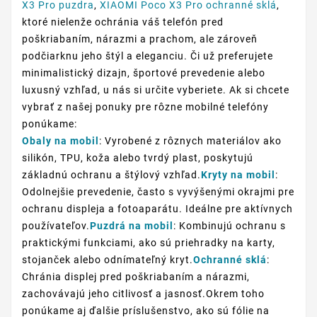
X3 Pro puzdra
,
XIAOMI Poco X3 Pro ochranné sklá
,
ktoré nielenže ochránia váš telefón pred
poškriabaním, nárazmi a prachom, ale zároveň
podčiarknu jeho štýl a eleganciu. Či už preferujete
minimalistický dizajn, športové prevedenie alebo
luxusný vzhľad, u nás si určite vyberiete. Ak si chcete
vybrať z našej ponuky pre rôzne mobilné telefóny
ponúkame:
Obaly na mobil
: Vyrobené z rôznych materiálov ako
silikón, TPU, koža alebo tvrdý plast, poskytujú
základnú ochranu a štýlový vzhľad.
Kryty na mobil
:
Odolnejšie prevedenie, často s vyvýšenými okrajmi pre
ochranu displeja a fotoaparátu. Ideálne pre aktívnych
používateľov.
Puzdrá na mobil
: Kombinujú ochranu s
praktickými funkciami, ako sú priehradky na karty,
stojanček alebo odnímateľný kryt.
Ochranné sklá
:
Chránia displej pred poškriabaním a nárazmi,
zachovávajú jeho citlivosť a jasnosť.Okrem toho
ponúkame aj ďalšie príslušenstvo, ako sú fólie na