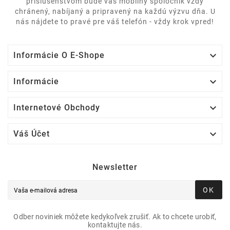
príslušenstvom bude váš mobilný spoločník vždy
chránený, nabíjaný a pripravený na každú výzvu dňa. U
nás nájdete to pravé pre váš telefón - vždy krok vpred!

Informácie O E-Shope

Informácie

Internetové Obchody

Váš Účet
Newsletter
OK
Odber noviniek môžete kedykoľvek zrušiť. Ak to chcete urobiť,
kontaktujte nás.