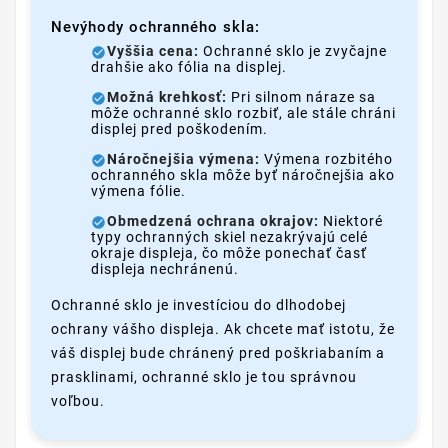
Nevýhody ochranného skla:
Vyššia cena:
Ochranné sklo je zvyčajne
drahšie ako fólia na displej.
Možná krehkosť:
Pri silnom náraze sa
môže ochranné sklo rozbiť, ale stále chráni
displej pred poškodením.
Náročnejšia výmena:
Výmena rozbitého
ochranného skla môže byť náročnejšia ako
výmena fólie.
Obmedzená ochrana okrajov:
Niektoré
typy ochranných skiel nezakrývajú celé
okraje displeja, čo môže ponechať časť
displeja nechránenú.
Ochranné sklo je investíciou do dlhodobej
ochrany vášho displeja. Ak chcete mať istotu, že
váš displej bude chránený pred poškriabaním a
prasklinami, ochranné sklo je tou správnou
voľbou.