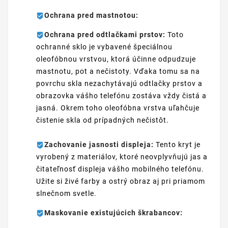
Ochrana pred mastnotou:
Ochrana pred odtlačkami prstov:
Toto
ochranné sklo je vybavené špeciálnou
oleofóbnou vrstvou, ktorá účinne odpudzuje
mastnotu, pot a nečistoty. Vďaka tomu sa na
povrchu skla nezachytávajú odtlačky prstov a
obrazovka vášho telefónu zostáva vždy čistá a
jasná. Okrem toho oleofóbna vrstva uľahčuje
čistenie skla od prípadných nečistôt.
Zachovanie jasnosti displeja:
Tento kryt je
vyrobený z materiálov, ktoré neovplyvňujú jas a
čitateľnosť displeja vášho mobilného telefónu.
Užite si živé farby a ostrý obraz aj pri priamom
slnečnom svetle.
Maskovanie existujúcich škrabancov: