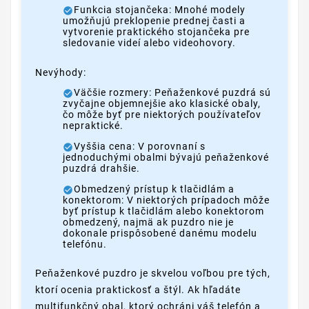
Funkcia stojančeka: Mnohé modely
umožňujú preklopenie prednej časti a
vytvorenie praktického stojančeka pre
sledovanie videí alebo videohovory.
Nevýhody:
Väčšie rozmery: Peňaženkové puzdrá sú
zvyčajne objemnejšie ako klasické obaly,
čo môže byť pre niektorých používateľov
nepraktické.
Vyššia cena: V porovnaní s
jednoduchými obalmi bývajú peňaženkové
puzdrá drahšie.
Obmedzený prístup k tlačidlám a
konektorom: V niektorých prípadoch môže
byť prístup k tlačidlám alebo konektorom
obmedzený, najmä ak puzdro nie je
dokonale prispôsobené danému modelu
telefónu.
Peňaženkové puzdro je skvelou voľbou pre tých,
ktorí ocenia praktickosť a štýl. Ak hľadáte
multifunkčný obal, ktorý ochráni váš telefón a