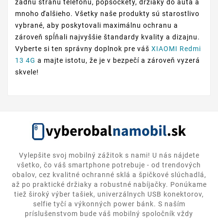
zadnú stranu telefónu, popsockety, držiaky do auta a
mnoho ďalšieho. Všetky naše produkty sú starostlivo
vybrané, aby poskytovali maximálnu ochranu a
zároveň spĺňali najvyššie štandardy kvality a dizajnu.
Vyberte si ten správny doplnok pre váš
XIAOMI Redmi
13 4G
a majte istotu, že je v bezpečí a zároveň vyzerá
skvele!
Vylepšite svoj mobilný zážitok s nami! U nás nájdete
všetko, čo váš smartphone potrebuje - od trendových
obalov, cez kvalitné ochranné sklá a špičkové slúchadlá,
až po praktické držiaky a robustné nabíjačky. Ponúkame
tiež široký výber tašiek, univerzálnych USB konektorov,
selfie tyčí a výkonných power bánk. S naším
príslušenstvom bude váš mobilný spoločník vždy