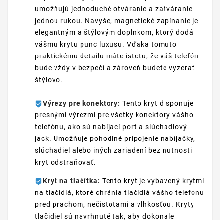
umožňujú jednoduché otváranie a zatváranie
jednou rukou. Navyše, magnetické zapínanie je
elegantným a štýlovým doplnkom, ktorý dodá
vášmu krytu punc luxusu. Vďaka tomuto
praktickému detailu máte istotu, že váš telefón
bude vždy v bezpečí a zároveň budete vyzerať
štýlovo.
Výrezy pre konektory:
Tento kryt disponuje
presnými výrezmi pre všetky konektory vášho
telefónu, ako sú nabíjací port a slúchadlový
jack. Umožňuje pohodlné pripojenie nabíjačky,
slúchadiel alebo iných zariadení bez nutnosti
kryt odstraňovať.
Kryt na tlačítka:
Tento kryt je vybavený krytmi
na tlačidlá, ktoré chránia tlačidlá vášho telefónu
pred prachom, nečistotami a vlhkosťou. Kryty
tlačidiel sú navrhnuté tak, aby dokonale