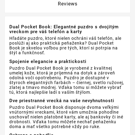
Reviews
Dual Pocket Book: Elegantné puzdro s dvojitým
vreckom pre váš telefón a karty
Hľadáte puzdro, ktoré nielen ochráni váš telefón, ale
poslúži aj ako praktická peňaženka? Dual Pocket
Book je skvelou voľbou pre tých, ktorí si potrpia na
štýl a funkčnosť.
Spojenie elegancie a praktickosti
Puzdro Dual Pocket Book je vyrobené z kvalitnej
umelej kože, ktorá je príjemná na dotyk a zároveň
odolná voči opotrebeniu. Puzdro je dostupné v
štyroch elegantných farbách – čiernej, svetlo ružovej,
zlatej a tmavo modrej. Vďaka tomu si môžete vybrať
tú, ktorá najlepšie ladí s vaším štýlom.
Dve priestranné vrecká na vaše nevyhnutnosti
Puzdro Dual Pocket Book disponuje dvoma veľkými
vnútornými vreckami, ktoré vám umožnia pohodlne
uschovať nielen platobné karty, ale aj bankovky či iné
drobnosti. Vďaka tomu môžete nechať peňaženku
doma a mať všetko potrebné vždy po ruke.