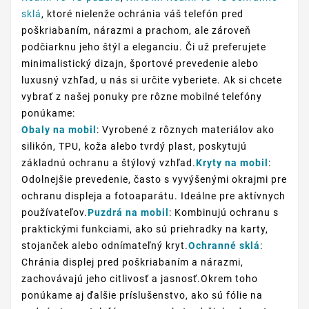
sklá
, ktoré nielenže ochránia váš telefón pred
poškriabaním, nárazmi a prachom, ale zároveň
podčiarknu jeho štýl a eleganciu. Či už preferujete
minimalistický dizajn, športové prevedenie alebo
luxusný vzhľad, u nás si určite vyberiete. Ak si chcete
vybrať z našej ponuky pre rôzne mobilné telefóny
ponúkame:
Obaly na mobil
: Vyrobené z rôznych materiálov ako
silikón, TPU, koža alebo tvrdý plast, poskytujú
základnú ochranu a štýlový vzhľad.
Kryty na mobil
:
Odolnejšie prevedenie, často s vyvýšenými okrajmi pre
ochranu displeja a fotoaparátu. Ideálne pre aktívnych
používateľov.
Puzdrá na mobil
: Kombinujú ochranu s
praktickými funkciami, ako sú priehradky na karty,
stojanček alebo odnímateľný kryt.
Ochranné sklá
:
Chránia displej pred poškriabaním a nárazmi,
zachovávajú jeho citlivosť a jasnosť.Okrem toho
ponúkame aj ďalšie príslušenstvo, ako sú fólie na