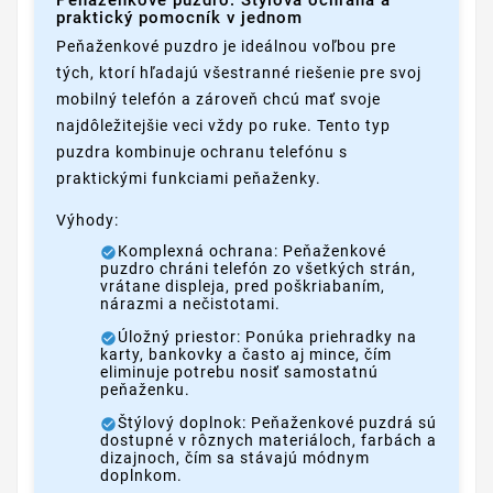
Peňaženkové puzdro: Štýlová ochrana a
praktický pomocník v jednom
Peňaženkové puzdro je ideálnou voľbou pre
tých, ktorí hľadajú všestranné riešenie pre svoj
mobilný telefón a zároveň chcú mať svoje
najdôležitejšie veci vždy po ruke. Tento typ
puzdra kombinuje ochranu telefónu s
praktickými funkciami peňaženky.
Výhody:
Komplexná ochrana: Peňaženkové
puzdro chráni telefón zo všetkých strán,
vrátane displeja, pred poškriabaním,
nárazmi a nečistotami.
Úložný priestor: Ponúka priehradky na
karty, bankovky a často aj mince, čím
eliminuje potrebu nosiť samostatnú
peňaženku.
Štýlový doplnok: Peňaženkové puzdrá sú
dostupné v rôznych materiáloch, farbách a
dizajnoch, čím sa stávajú módnym
doplnkom.