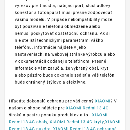
výrezov pre tlačidlá, nabíjací port, slúchadlový
konektor a fotoaparát musí presne zodpovedať
vášmu modelu. V prípade nekompatibility môže
byť používanie telefónu obmedzené alebo
nemusí poskytovať dostatočnú ochranu. Ak si
nie ste istí technickými parametrami vášho
telefónu, informácie nájdete v jeho
nastaveniach, na webovej stránke výrobcu alebo
v dokumentácii dodanej s telefónom. Presné
informácie vám zaručia, že vybraný obal, kryt
alebo púzdro bude dokonale sedieť a váš telefón
bude chránený štýlovo a efektívne.
Hľadáte dokonalú ochranu pre váš cenný
XIAOMI
? V
našom e-shope nájdete pre
XIAOMI Redmi 13 4G
širokú a pestru ponuku produktov a to -
XIAOMI
Redmi 13 4G obaly
,
XIAOMI Redmi 13 4G kryty
,
XIAOMI
Redmi 13 4G puzdra
,
XIAOMI Redmi 13 4G ochranné