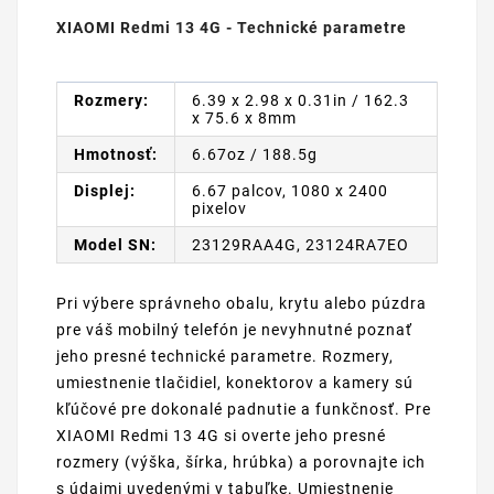
XIAOMI Redmi 13 4G - Technické parametre
Rozmery:
6.39 x 2.98 x 0.31in / 162.3
x 75.6 x 8mm
Hmotnosť:
6.67oz / 188.5g
Displej:
6.67 palcov, 1080 x 2400
pixelov
Model SN:
23129RAA4G, 23124RA7EO
Pri výbere správneho obalu, krytu alebo púzdra
pre váš mobilný telefón je nevyhnutné poznať
jeho presné technické parametre. Rozmery,
umiestnenie tlačidiel, konektorov a kamery sú
kľúčové pre dokonalé padnutie a funkčnosť. Pre
XIAOMI Redmi 13 4G si overte jeho presné
rozmery (výška, šírka, hrúbka) a porovnajte ich
s údajmi uvedenými v tabuľke. Umiestnenie