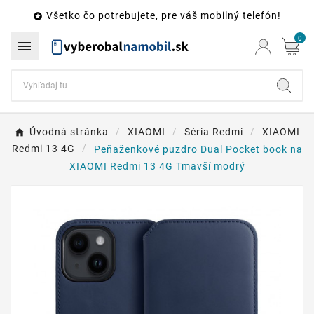
Všetko čo potrebujete, pre váš mobilný telefón!

0

Úvodná stránka
XIAOMI
Séria Redmi
XIAOMI
Redmi 13 4G
Peňaženkové puzdro Dual Pocket book na
XIAOMI Redmi 13 4G Tmavší modrý