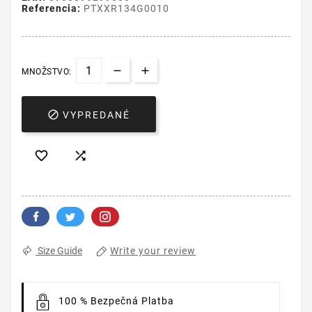
Referencia:
PTXXR134G0010
MNOŽSTVO:

VYPREDANÉ


Write your review
Size Guide
100 % Bezpečná Platba