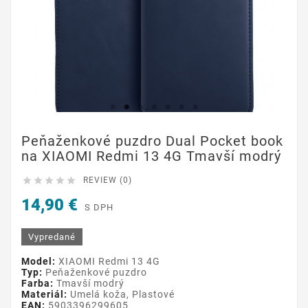
Peňaženkové puzdro Dual Pocket book
na XIAOMI Redmi 13 4G Tmavší modrý





REVIEW (0)
14,90 €
S DPH
Vypredané
Model:
XIAOMI Redmi 13 4G
Typ:
Peňaženkové puzdro
Farba:
Tmavší modrý
Materiál:
Umelá koža, Plastové
EAN:
5903396299605