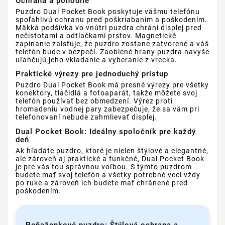
Ochrana a pohodlie
Puzdro Dual Pocket Book poskytuje vášmu telefónu
spoľahlivú ochranu pred poškriabaním a poškodením.
Mäkká podšívka vo vnútri puzdra chráni displej pred
nečistotami a odtlačkami prstov. Magnetické
zapínanie zaisťuje, že puzdro zostane zatvorené a váš
telefón bude v bezpečí. Zaoblené hrany puzdra navyše
uľahčujú jeho vkladanie a vyberanie z vrecka.
Praktické výrezy pre jednoduchý prístup
Puzdro Dual Pocket Book má presné výrezy pre všetky
konektory, tlačidlá a fotoaparát, takže môžete svoj
telefón používať bez obmedzení. Výrez proti
hromadeniu vodnej pary zabezpečuje, že sa vám pri
telefonovaní nebude zahmlievať displej.
Dual Pocket Book: Ideálny spoločník pre každý
deň
Ak hľadáte puzdro, ktoré je nielen štýlové a elegantné,
ale zároveň aj praktické a funkčné, Dual Pocket Book
je pre vás tou správnou voľbou. S týmto puzdrom
budete mať svoj telefón a všetky potrebné veci vždy
po ruke a zároveň ich budete mať chránené pred
poškodením.