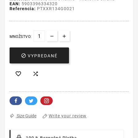
EAN:
5903396334320
Referencia:
PTXXR134G0021
MNOŽSTVO:

VYPREDANÉ


Write your review
Size Guide