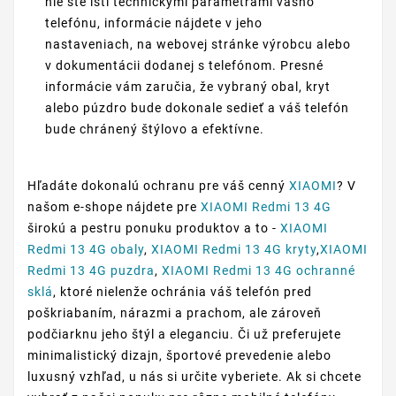
nie ste istí technickými parametrami vášho
telefónu, informácie nájdete v jeho
nastaveniach, na webovej stránke výrobcu alebo
v dokumentácii dodanej s telefónom. Presné
informácie vám zaručia, že vybraný obal, kryt
alebo púzdro bude dokonale sedieť a váš telefón
bude chránený štýlovo a efektívne.
Hľadáte dokonalú ochranu pre váš cenný
XIAOMI
? V
našom e-shope nájdete pre
XIAOMI Redmi 13 4G
širokú a pestru ponuku produktov a to -
XIAOMI
Redmi 13 4G obaly
,
XIAOMI Redmi 13 4G kryty
,
XIAOMI
Redmi 13 4G puzdra
,
XIAOMI Redmi 13 4G ochranné
sklá
, ktoré nielenže ochránia váš telefón pred
poškriabaním, nárazmi a prachom, ale zároveň
podčiarknu jeho štýl a eleganciu. Či už preferujete
minimalistický dizajn, športové prevedenie alebo
luxusný vzhľad, u nás si určite vyberiete. Ak si chcete