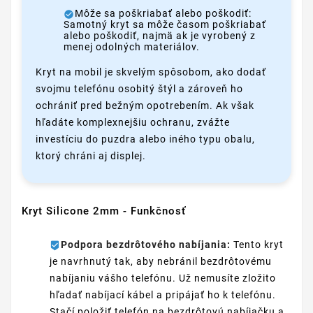
Môže sa poškriabať alebo poškodiť:
Samotný kryt sa môže časom poškriabať
alebo poškodiť, najmä ak je vyrobený z
menej odolných materiálov.
Kryt na mobil je skvelým spôsobom, ako dodať
svojmu telefónu osobitý štýl a zároveň ho
ochrániť pred bežným opotrebením. Ak však
hľadáte komplexnejšiu ochranu, zvážte
investíciu do puzdra alebo iného typu obalu,
ktorý chráni aj displej.
Kryt Silicone 2mm - Funkčnosť
Podpora bezdrôtového nabíjania:
Tento kryt
je navrhnutý tak, aby nebránil bezdrôtovému
nabíjaniu vášho telefónu. Už nemusíte zložito
hľadať nabíjací kábel a pripájať ho k telefónu.
Stačí položiť telefón na bezdrôtovú nabíjačku a