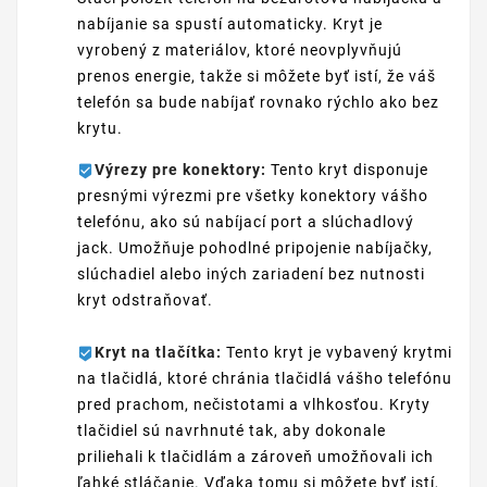
nabíjanie sa spustí automaticky. Kryt je
vyrobený z materiálov, ktoré neovplyvňujú
prenos energie, takže si môžete byť istí, že váš
telefón sa bude nabíjať rovnako rýchlo ako bez
krytu.
Výrezy pre konektory:
Tento kryt disponuje
presnými výrezmi pre všetky konektory vášho
telefónu, ako sú nabíjací port a slúchadlový
jack. Umožňuje pohodlné pripojenie nabíjačky,
slúchadiel alebo iných zariadení bez nutnosti
kryt odstraňovať.
Kryt na tlačítka:
Tento kryt je vybavený krytmi
na tlačidlá, ktoré chránia tlačidlá vášho telefónu
pred prachom, nečistotami a vlhkosťou. Kryty
tlačidiel sú navrhnuté tak, aby dokonale
priliehali k tlačidlám a zároveň umožňovali ich
ľahké stláčanie. Vďaka tomu si môžete byť istí,