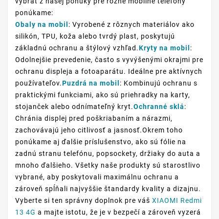
vybrať z našej ponuky pre rôzne mobilné telefóny
ponúkame:
Obaly na mobil
: Vyrobené z rôznych materiálov ako
silikón, TPU, koža alebo tvrdý plast, poskytujú
základnú ochranu a štýlový vzhľad.
Kryty na mobil
:
Odolnejšie prevedenie, často s vyvýšenými okrajmi pre
ochranu displeja a fotoaparátu. Ideálne pre aktívnych
používateľov.
Puzdrá na mobil
: Kombinujú ochranu s
praktickými funkciami, ako sú priehradky na karty,
stojanček alebo odnímateľný kryt.
Ochranné sklá
:
Chránia displej pred poškriabaním a nárazmi,
zachovávajú jeho citlivosť a jasnosť.Okrem toho
ponúkame aj ďalšie príslušenstvo, ako sú fólie na
zadnú stranu telefónu, popsockety, držiaky do auta a
mnoho ďalšieho. Všetky naše produkty sú starostlivo
vybrané, aby poskytovali maximálnu ochranu a
zároveň spĺňali najvyššie štandardy kvality a dizajnu.
Vyberte si ten správny doplnok pre váš
XIAOMI Redmi
13 4G
a majte istotu, že je v bezpečí a zároveň vyzerá