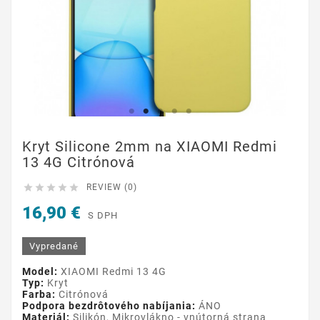
Kryt Silicone 2mm na XIAOMI Redmi
13 4G Citrónová





REVIEW (0)
16,90 €
S DPH
Vypredané
Model:
XIAOMI Redmi 13 4G
Typ:
Kryt
Farba:
Citrónová
Podpora bezdrôtového nabíjania:
ÁNO
Materiál:
Silikón, Mikrovlákno - vnútorná strana