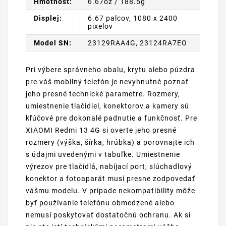
Hmotnosť:
6.67oz / 188.5g
Displej:
6.67 palcov, 1080 x 2400
pixelov
Model SN:
23129RAA4G, 23124RA7EO
Pri výbere správneho obalu, krytu alebo púzdra
pre váš mobilný telefón je nevyhnutné poznať
jeho presné technické parametre. Rozmery,
umiestnenie tlačidiel, konektorov a kamery sú
kľúčové pre dokonalé padnutie a funkčnosť. Pre
XIAOMI Redmi 13 4G si overte jeho presné
rozmery (výška, šírka, hrúbka) a porovnajte ich
s údajmi uvedenými v tabuľke. Umiestnenie
výrezov pre tlačidlá, nabíjací port, slúchadlový
konektor a fotoaparát musí presne zodpovedať
vášmu modelu. V prípade nekompatibility môže
byť používanie telefónu obmedzené alebo
nemusí poskytovať dostatočnú ochranu. Ak si