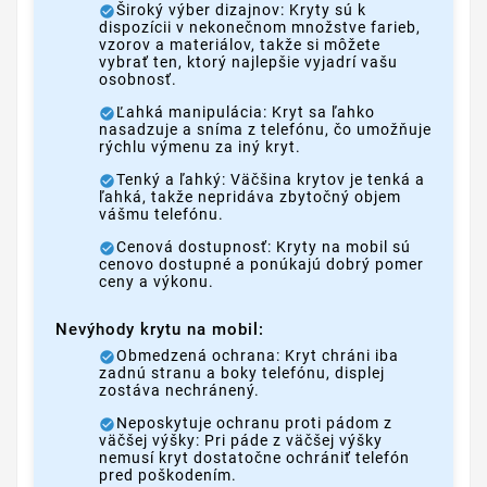
Široký výber dizajnov: Kryty sú k
dispozícii v nekonečnom množstve farieb,
vzorov a materiálov, takže si môžete
vybrať ten, ktorý najlepšie vyjadrí vašu
osobnosť.
Ľahká manipulácia: Kryt sa ľahko
nasadzuje a sníma z telefónu, čo umožňuje
rýchlu výmenu za iný kryt.
Tenký a ľahký: Väčšina krytov je tenká a
ľahká, takže nepridáva zbytočný objem
vášmu telefónu.
Cenová dostupnosť: Kryty na mobil sú
cenovo dostupné a ponúkajú dobrý pomer
ceny a výkonu.
Nevýhody krytu na mobil:
Obmedzená ochrana: Kryt chráni iba
zadnú stranu a boky telefónu, displej
zostáva nechránený.
Neposkytuje ochranu proti pádom z
väčšej výšky: Pri páde z väčšej výšky
nemusí kryt dostatočne ochrániť telefón
pred poškodením.