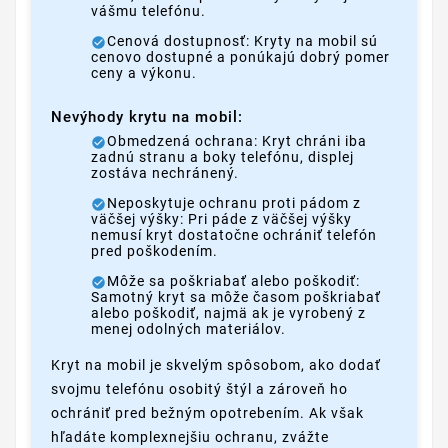
vášmu telefónu.
Cenová dostupnosť: Kryty na mobil sú
cenovo dostupné a ponúkajú dobrý pomer
ceny a výkonu.
Nevýhody krytu na mobil:
Obmedzená ochrana: Kryt chráni iba
zadnú stranu a boky telefónu, displej
zostáva nechránený.
Neposkytuje ochranu proti pádom z
väčšej výšky: Pri páde z väčšej výšky
nemusí kryt dostatočne ochrániť telefón
pred poškodením.
Môže sa poškriabať alebo poškodiť:
Samotný kryt sa môže časom poškriabať
alebo poškodiť, najmä ak je vyrobený z
menej odolných materiálov.
Kryt na mobil je skvelým spôsobom, ako dodať
svojmu telefónu osobitý štýl a zároveň ho
ochrániť pred bežným opotrebením. Ak však
hľadáte komplexnejšiu ochranu, zvážte