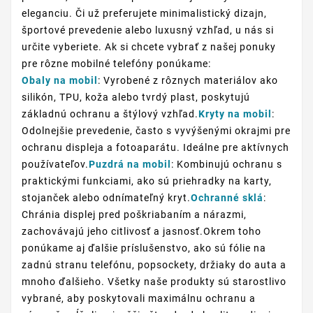
eleganciu. Či už preferujete minimalistický dizajn,
športové prevedenie alebo luxusný vzhľad, u nás si
určite vyberiete. Ak si chcete vybrať z našej ponuky
pre rôzne mobilné telefóny ponúkame:
Obaly na mobil
: Vyrobené z rôznych materiálov ako
silikón, TPU, koža alebo tvrdý plast, poskytujú
základnú ochranu a štýlový vzhľad.
Kryty na mobil
:
Odolnejšie prevedenie, často s vyvýšenými okrajmi pre
ochranu displeja a fotoaparátu. Ideálne pre aktívnych
používateľov.
Puzdrá na mobil
: Kombinujú ochranu s
praktickými funkciami, ako sú priehradky na karty,
stojanček alebo odnímateľný kryt.
Ochranné sklá
:
Chránia displej pred poškriabaním a nárazmi,
zachovávajú jeho citlivosť a jasnosť.Okrem toho
ponúkame aj ďalšie príslušenstvo, ako sú fólie na
zadnú stranu telefónu, popsockety, držiaky do auta a
mnoho ďalšieho. Všetky naše produkty sú starostlivo
vybrané, aby poskytovali maximálnu ochranu a