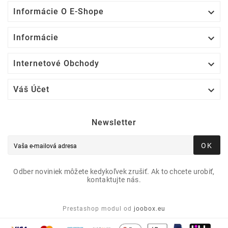

Informácie O E-Shope

Informácie

Internetové Obchody

Váš Účet
Newsletter
OK
Odber noviniek môžete kedykoľvek zrušiť. Ak to chcete urobiť,
kontaktujte nás.
Prestashop modul od
joobox.eu