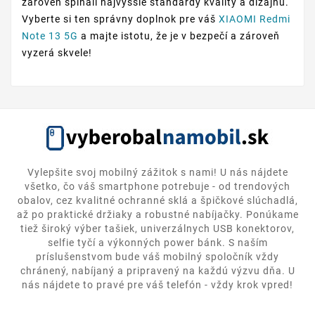
zároveň spĺňali najvyššie štandardy kvality a dizajnu.
Vyberte si ten správny doplnok pre váš
XIAOMI Redmi
Note 13 5G
a majte istotu, že je v bezpečí a zároveň
vyzerá skvele!
Vylepšite svoj mobilný zážitok s nami! U nás nájdete
všetko, čo váš smartphone potrebuje - od trendových
obalov, cez kvalitné ochranné sklá a špičkové slúchadlá,
až po praktické držiaky a robustné nabíjačky. Ponúkame
tiež široký výber tašiek, univerzálnych USB konektorov,
selfie tyčí a výkonných power bánk. S naším
príslušenstvom bude váš mobilný spoločník vždy
chránený, nabíjaný a pripravený na každú výzvu dňa. U
nás nájdete to pravé pre váš telefón - vždy krok vpred!