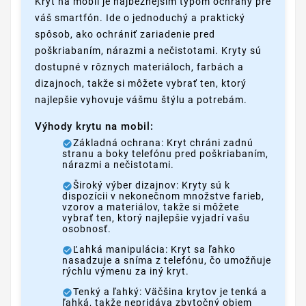
Kryt na mobil je najbežnejším typom ochrany pre
váš smartfón. Ide o jednoduchý a praktický
spôsob, ako ochrániť zariadenie pred
poškriabaním, nárazmi a nečistotami. Kryty sú
dostupné v rôznych materiáloch, farbách a
dizajnoch, takže si môžete vybrať ten, ktorý
najlepšie vyhovuje vášmu štýlu a potrebám.
Výhody krytu na mobil:
Základná ochrana: Kryt chráni zadnú
stranu a boky telefónu pred poškriabaním,
nárazmi a nečistotami.
Široký výber dizajnov: Kryty sú k
dispozícii v nekonečnom množstve farieb,
vzorov a materiálov, takže si môžete
vybrať ten, ktorý najlepšie vyjadrí vašu
osobnosť.
Ľahká manipulácia: Kryt sa ľahko
nasadzuje a sníma z telefónu, čo umožňuje
rýchlu výmenu za iný kryt.
Tenký a ľahký: Väčšina krytov je tenká a
ľahká, takže nepridáva zbytočný objem