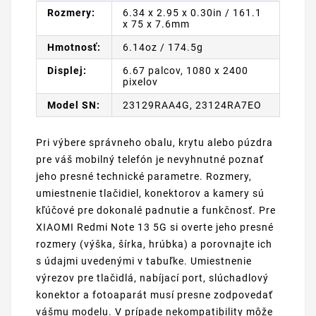
Rozmery:
6.34 x 2.95 x 0.30in / 161.1
x 75 x 7.6mm
Hmotnosť:
6.14oz / 174.5g
Displej:
6.67 palcov, 1080 x 2400
pixelov
Model SN:
23129RAA4G, 23124RA7EO
Pri výbere správneho obalu, krytu alebo púzdra
pre váš mobilný telefón je nevyhnutné poznať
jeho presné technické parametre. Rozmery,
umiestnenie tlačidiel, konektorov a kamery sú
kľúčové pre dokonalé padnutie a funkčnosť. Pre
XIAOMI Redmi Note 13 5G si overte jeho presné
rozmery (výška, šírka, hrúbka) a porovnajte ich
s údajmi uvedenými v tabuľke. Umiestnenie
výrezov pre tlačidlá, nabíjací port, slúchadlový
konektor a fotoaparát musí presne zodpovedať
vášmu modelu. V prípade nekompatibility môže