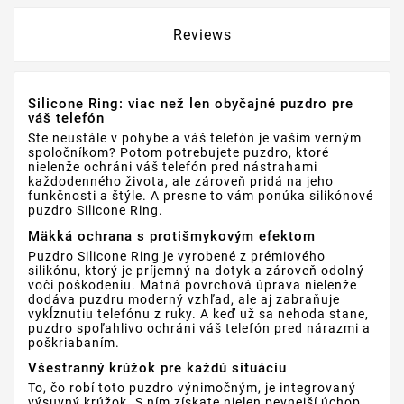
Reviews
Silicone Ring: viac než len obyčajné puzdro pre
váš telefón
Ste neustále v pohybe a váš telefón je vaším verným
spoločníkom? Potom potrebujete puzdro, ktoré
nielenže ochráni váš telefón pred nástrahami
každodenného života, ale zároveň pridá na jeho
funkčnosti a štýle. A presne to vám ponúka silikónové
puzdro Silicone Ring.
Mäkká ochrana s protišmykovým efektom
Puzdro Silicone Ring je vyrobené z prémiového
silikónu, ktorý je príjemný na dotyk a zároveň odolný
voči poškodeniu. Matná povrchová úprava nielenže
dodáva puzdru moderný vzhľad, ale aj zabraňuje
vykĺznutiu telefónu z ruky. A keď už sa nehoda stane,
puzdro spoľahlivo ochráni váš telefón pred nárazmi a
poškriabaním.
Všestranný krúžok pre každú situáciu
To, čo robí toto puzdro výnimočným, je integrovaný
výsuvný krúžok. S ním získate nielen pevnejší úchop