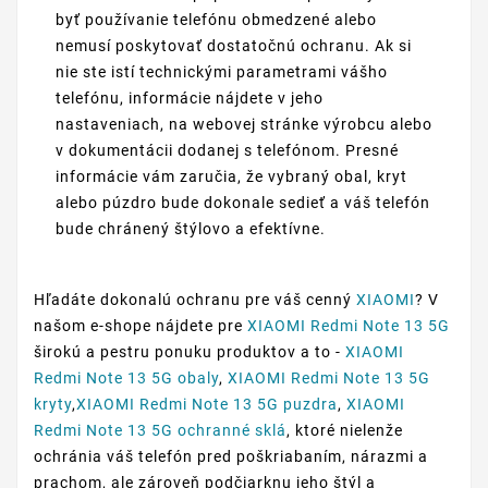
byť používanie telefónu obmedzené alebo
nemusí poskytovať dostatočnú ochranu. Ak si
nie ste istí technickými parametrami vášho
telefónu, informácie nájdete v jeho
nastaveniach, na webovej stránke výrobcu alebo
v dokumentácii dodanej s telefónom. Presné
informácie vám zaručia, že vybraný obal, kryt
alebo púzdro bude dokonale sedieť a váš telefón
bude chránený štýlovo a efektívne.
Hľadáte dokonalú ochranu pre váš cenný
XIAOMI
? V
našom e-shope nájdete pre
XIAOMI Redmi Note 13 5G
širokú a pestru ponuku produktov a to -
XIAOMI
Redmi Note 13 5G obaly
,
XIAOMI Redmi Note 13 5G
kryty
,
XIAOMI Redmi Note 13 5G puzdra
,
XIAOMI
Redmi Note 13 5G ochranné sklá
, ktoré nielenže
ochránia váš telefón pred poškriabaním, nárazmi a
prachom, ale zároveň podčiarknu jeho štýl a