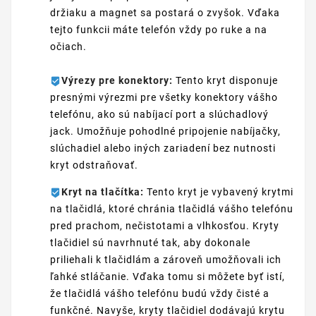
držiaku a magnet sa postará o zvyšok. Vďaka
tejto funkcii máte telefón vždy po ruke a na
očiach.
Výrezy pre konektory:
Tento kryt disponuje
presnými výrezmi pre všetky konektory vášho
telefónu, ako sú nabíjací port a slúchadlový
jack. Umožňuje pohodlné pripojenie nabíjačky,
slúchadiel alebo iných zariadení bez nutnosti
kryt odstraňovať.
Kryt na tlačítka:
Tento kryt je vybavený krytmi
na tlačidlá, ktoré chránia tlačidlá vášho telefónu
pred prachom, nečistotami a vlhkosťou. Kryty
tlačidiel sú navrhnuté tak, aby dokonale
priliehali k tlačidlám a zároveň umožňovali ich
ľahké stláčanie. Vďaka tomu si môžete byť istí,
že tlačidlá vášho telefónu budú vždy čisté a
funkčné. Navyše, kryty tlačidiel dodávajú krytu