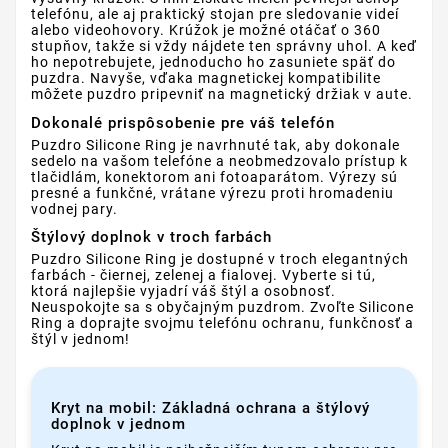
telefónu, ale aj praktický stojan pre sledovanie videí
alebo videohovory. Krúžok je možné otáčať o 360
stupňov, takže si vždy nájdete ten správny uhol. A keď
ho nepotrebujete, jednoducho ho zasuniete späť do
puzdra. Navyše, vďaka magnetickej kompatibilite
môžete puzdro pripevniť na magnetický držiak v aute.
Dokonalé prispôsobenie pre váš telefón
Puzdro Silicone Ring je navrhnuté tak, aby dokonale
sedelo na vašom telefóne a neobmedzovalo prístup k
tlačidlám, konektorom ani fotoaparátom. Výrezy sú
presné a funkčné, vrátane výrezu proti hromadeniu
vodnej pary.
Štýlový doplnok v troch farbách
Puzdro Silicone Ring je dostupné v troch elegantných
farbách - čiernej, zelenej a fialovej. Vyberte si tú,
ktorá najlepšie vyjadrí váš štýl a osobnosť.
Neuspokojte sa s obyčajným puzdrom. Zvoľte Silicone
Ring a doprajte svojmu telefónu ochranu, funkčnosť a
štýl v jednom!
Kryt na mobil: Základná ochrana a štýlový
doplnok v jednom