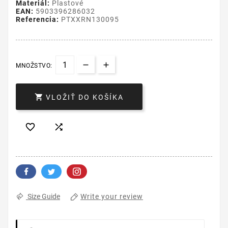
Materiál:
Plastové
EAN:
5903396286032
Referencia:
PTXXRN130095
MNOŽSTVO:

VLOŽIŤ DO KOŠÍKA


Write your review
Size Guide