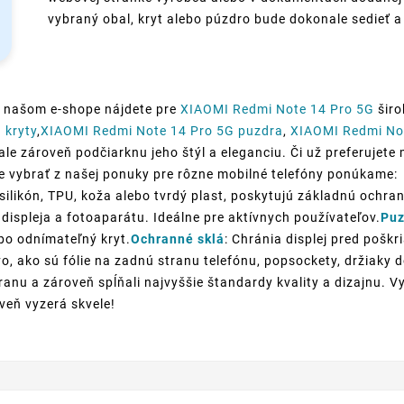
vybraný obal, kryt alebo púzdro bude dokonale sedieť a
V našom e-shope nájdete pre
XIAOMI Redmi Note 14 Pro 5G
širo
 kryty
,
XIAOMI Redmi Note 14 Pro 5G puzdra
,
XIAOMI Redmi Not
le zároveň podčiarknu jeho štýl a eleganciu. Či už preferujete 
ete vybrať z našej ponuky pre rôzne mobilné telefóny ponúkame:
silikón, TPU, koža alebo tvrdý plast, poskytujú základnú ochran
displeja a fotoaparátu. Ideálne pre aktívnych používateľov.
Puz
ebo odnímateľný kryt.
Ochranné sklá
: Chránia displej pred poškr
o, ako sú fólie na zadnú stranu telefónu, popsockety, držiaky
anu a zároveň spĺňali najvyššie štandardy kvality a dizajnu. V
oveň vyzerá skvele!