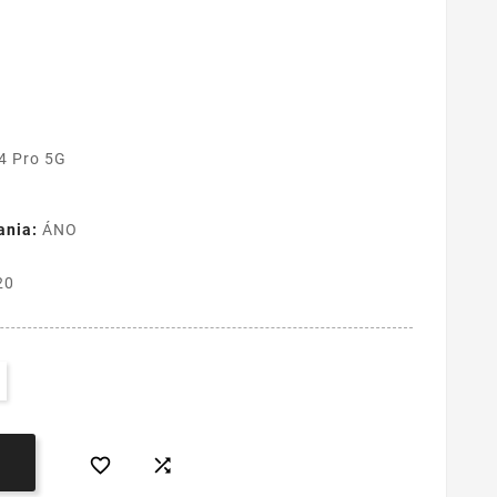
4 Pro 5G
ania:
ÁNO
20

