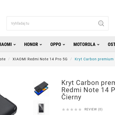
IAOMI
HONOR
OPPO
MOTOROLA
OS
ote
XIAOMI Redmi Note 14 Pro 5G
Kryt Carbon premium 
Kryt Carbon pre
Redmi Note 14 P
Čierny





REVIEW (0)