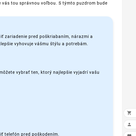
pre vás tou správnou voľbou. S týmto puzdrom bude
iť zariadenie pred poškriabaním, nárazmi a
ajlepšie vyhovuje vášmu štýlu a potrebám.
môžete vybrať ten, ktorý najlepšie vyjadrí vašu


iť telefón pred poškodením.