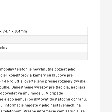
3 x 74.4 x 8.4mm
xelov
 mobilný telefón je nevyhnutné poznať jeho
diel, konektorov a kamery sú kľúčové pre
14 Pro 5G si overte jeho presné rozmery (výška,
buľke. Umiestnenie výrezov pre tlačidlá, nabíjací
zodpovedať vášmu modelu. V prípade
ené alebo nemusí poskytovať dostatočnú ochranu.
nu, informácie nájdete v jeho nastaveniach, na
s telefónom. Presné informácie vám zaručia, že