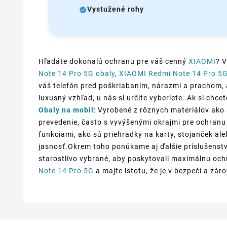
Vystužené rohy
Hľadáte dokonalú ochranu pre váš cenný
XIAOMI
? 
Note 14 Pro 5G obaly
,
XIAOMI Redmi Note 14 Pro 5G
váš telefón pred poškriabaním, nárazmi a prachom, a
luxusný vzhľad, u nás si určite vyberiete. Ak si chc
Obaly na mobil
: Vyrobené z rôznych materiálov ako 
prevedenie, často s vyvýšenými okrajmi pre ochranu 
funkciami, ako sú priehradky na karty, stojanček al
jasnosť.Okrem toho ponúkame aj ďalšie príslušenstv
starostlivo vybrané, aby poskytovali maximálnu ochr
Note 14 Pro 5G
a majte istotu, že je v bezpečí a zár