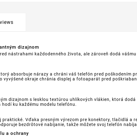
views
gantným dizajnom
n pred nástrahami každodenného života, ale zároveň dodá vášmu
ktorý absorbuje nárazy a chráni váš telefón pred poškodením 
 čo vyvýšené okraje chránia displej a fotoaparát pred poškriaba
m dizajnom s lesklou textúrou uhlíkových vlákien, ktorá dodá
 sa hodí ku každému modelu telefónu.
aj praktické. Vďaka presným výrezom pre konektory, tlačidlá a 
poruje bezdrôtové nabíjanie, takže môžete svoj telefón nabíjať
lu a ochrany