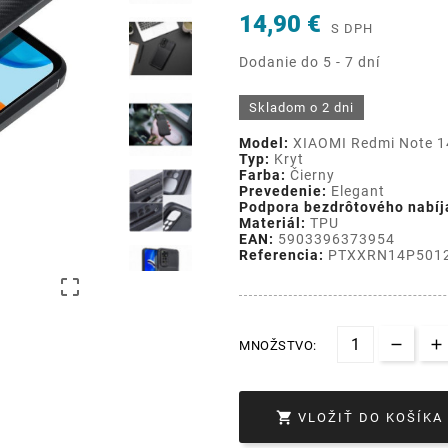
14,90 €
S DPH
Dodanie do 5 - 7 dní
Skladom o 2 dni
Model:
XIAOMI Redmi Note 1
Typ:
Kryt
Farba:
Čierny
Prevedenie:
Elegant
Podpora bezdrôtového nabíj
Materiál:
TPU
EAN:
5903396373954
Referencia:
PTXXRN14P501

MNOŽSTVO:

VLOŽIŤ DO KOŠÍKA