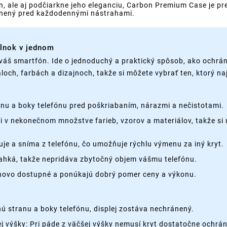
ón, ale aj podčiarkne jeho eleganciu, Carbon Premium Case je 
ránený pred každodennými nástrahami.
plnok v jednom
váš smartfón. Ide o jednoduchý a praktický spôsob, ako ochrán
loch, farbách a dizajnoch, takže si môžete vybrať ten, ktorý n
nu a boky telefónu pred poškriabaním, nárazmi a nečistotami.
cii v nekonečnom množstve farieb, vzorov a materiálov, takže si 
je a sníma z telefónu, čo umožňuje rýchlu výmenu za iný kryt.
 ľahká, takže nepridáva zbytočný objem vášmu telefónu.
enovo dostupné a ponúkajú dobrý pomer ceny a výkonu.
 stranu a boky telefónu, displej zostáva nechránený.
 výšky: Pri páde z väčšej výšky nemusí kryt dostatočne ochrán