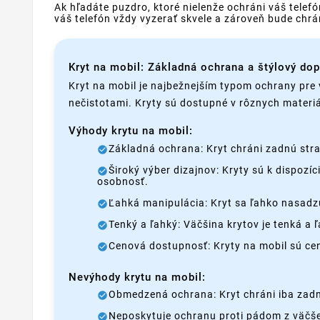
Ak hľadáte puzdro, ktoré nielenže ochráni váš telef
váš telefón vždy vyzerať skvele a zároveň bude ch
Kryt na mobil: Základná ochrana a štýlový do
Kryt na mobil je najbežnejším typom ochrany pre 
nečistotami. Kryty sú dostupné v rôznych materiá
Výhody krytu na mobil:
Základná ochrana: Kryt chráni zadnú stra
Široký výber dizajnov: Kryty sú k dispozí
osobnosť.
Ľahká manipulácia: Kryt sa ľahko nasadzu
Tenký a ľahký: Väčšina krytov je tenká a
Cenová dostupnosť: Kryty na mobil sú c
Nevýhody krytu na mobil:
Obmedzená ochrana: Kryt chráni iba zadnú
Neposkytuje ochranu proti pádom z väčšej