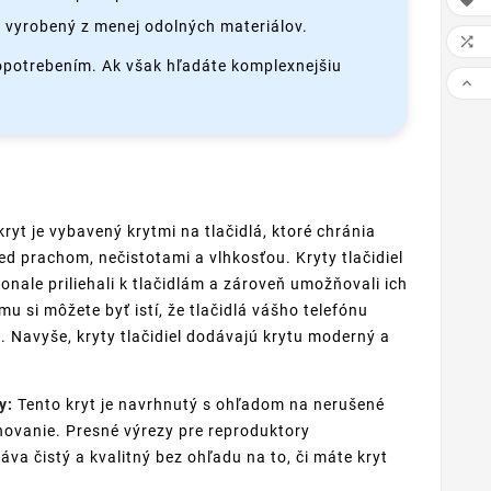

 vyrobený z menej odolných materiálov.

 opotrebením. Ak však hľadáte komplexnejšiu

ryt je vybavený krytmi na tlačidlá, ktoré chránia
ed prachom, nečistotami a vlhkosťou. Kryty tlačidiel
onale priliehali k tlačidlám a zároveň umožňovali ich
u si môžete byť istí, že tlačidlá vášho telefónu
. Navyše, kryty tlačidiel dodávajú krytu moderný a
y:
Tento kryt je navrhnutý s ohľadom na nerušené
novanie. Presné výrezy pre reproduktory
áva čistý a kvalitný bez ohľadu na to, či máte kryt