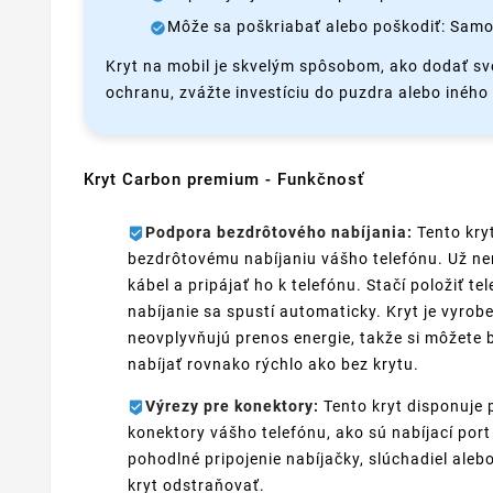
Môže sa poškriabať alebo poškodiť: Samo
Kryt na mobil je skvelým spôsobom, ako dodať sv
ochranu, zvážte investíciu do puzdra alebo iného t
Kryt Carbon premium - Funkčnosť
Podpora bezdrôtového nabíjania:
Tento kryt
bezdrôtovému nabíjaniu vášho telefónu. Už nem
kábel a pripájať ho k telefónu. Stačí položiť t
nabíjanie sa spustí automaticky. Kryt je vyrobe
neovplyvňujú prenos energie, takže si môžete by
nabíjať rovnako rýchlo ako bez krytu.
Výrezy pre konektory:
Tento kryt disponuje 
konektory vášho telefónu, ako sú nabíjací por
pohodlné pripojenie nabíjačky, slúchadiel aleb
kryt odstraňovať.