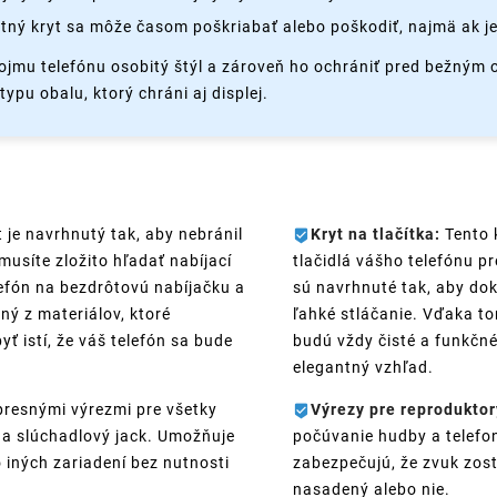
tný kryt sa môže časom poškriabať alebo poškodiť, najmä ak je
ojmu telefónu osobitý štýl a zároveň ho ochrániť pred bežným
ypu obalu, ktorý chráni aj displej.
 je navrhnutý tak, aby nebránil
Kryt na tlačítka:
Tento k
usíte zložito hľadať nabíjací
tlačidlá vášho telefónu pr
elefón na bezdrôtovú nabíjačku a
sú navrhnuté tak, aby dok
ný z materiálov, ktoré
ľahké stláčanie. Vďaka tom
ť istí, že váš telefón sa bude
budú vždy čisté a funkčné
elegantný vzhľad.
presnými výrezmi pre všetky
Výrezy pre reproduktor
t a slúchadlový jack. Umožňuje
počúvanie hudby a telefo
o iných zariadení bez nutnosti
zabezpečujú, že zvuk zost
nasadený alebo nie.