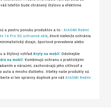
 váš telefón bude chránený štýlovo a efektívne.
kú a pestru ponuku produktov a to -
XIAOMI Redmi
e 14 Pro 5G ochranné sklá
, ktoré nielenže ochránia
minimalistický dizajn, športové prevedenie alebo
u a štýlový vzhľad.
Kryty na mobil
: Odolnejšie
drá na mobil
: Kombinujú ochranu s praktickými
iabaním a nárazmi, zachovávajú jeho citlivosť a
 do auta a mnoho ďalšieho. Všetky naše produkty sú
yberte si ten správny doplnok pre váš
XIAOMI Redmi