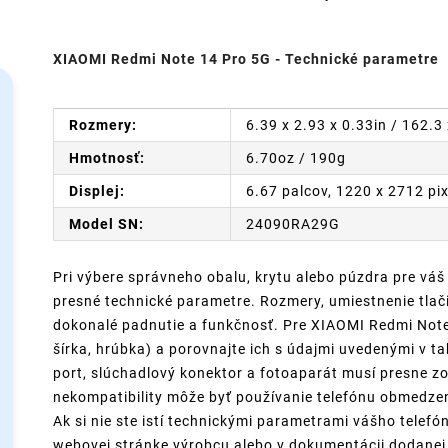
XIAOMI Redmi Note 14 Pro 5G - Technické parametre
Rozmery:
6.39 x 2.93 x 0.33in / 162.
Hmotnosť:
6.70oz / 190g
Displej:
6.67 palcov, 1220 x 2712 pi
Model SN:
24090RA29G
Pri výbere správneho obalu, krytu alebo púzdra pre váš
presné technické parametre. Rozmery, umiestnenie tlači
dokonalé padnutie a funkčnosť. Pre XIAOMI Redmi Note 
šírka, hrúbka) a porovnajte ich s údajmi uvedenými v ta
port, slúchadlový konektor a fotoaparát musí presne 
nekompatibility môže byť používanie telefónu obmedz
Ak si nie ste istí technickými parametrami vášho telefó
webovej stránke výrobcu alebo v dokumentácii dodanej 