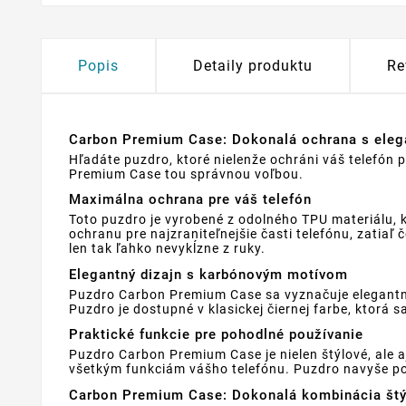
Popis
Detaily produktu
Re
Carbon Premium Case: Dokonalá ochrana s ele
Hľadáte puzdro, ktoré nielenže ochráni váš telefó
Premium Case tou správnou voľbou.
Maximálna ochrana pre váš telefón
Toto puzdro je vyrobené z odolného TPU materiálu, 
ochranu pre najzraniteľnejšie časti telefónu, zatiaľ
len tak ľahko nevykĺzne z ruky.
Elegantný dizajn s karbónovým motívom
Puzdro Carbon Premium Case sa vyznačuje elegantný
Puzdro je dostupné v klasickej čiernej farbe, ktorá
Praktické funkcie pre pohodlné používanie
Puzdro Carbon Premium Case je nielen štýlové, ale 
všetkým funkciám vášho telefónu. Puzdro navyše pod
Carbon Premium Case: Dokonalá kombinácia štý