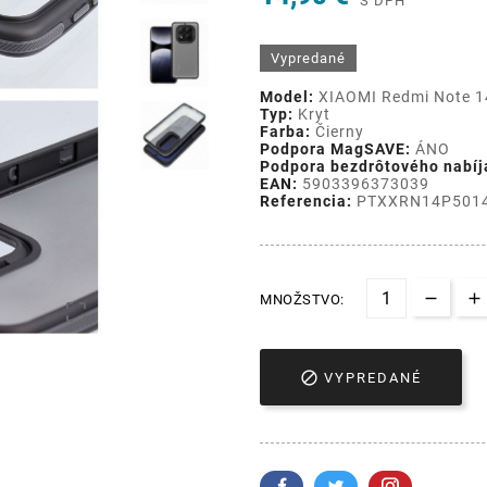
S DPH
Vypredané
Model:
XIAOMI Redmi Note 1
Typ:
Kryt
Farba:
Čierny
Podpora MagSAVE:
ÁNO
Podpora bezdrôtového nabíj
EAN:
5903396373039
Referencia:
PTXXRN14P501
MNOŽSTVO:


VYPREDANÉ