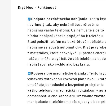
Kryt Neo - Funkčnosť
Podpora bezdrôtového nabíjania:
Tento kryt
navrhnutý tak, aby nebránil bezdrôtovému
nabíjaniu vášho telefónu. Už nemusíte zložito
hľadať nabíjací kábel a pripájať ho k telefónu.
Stačí položiť telefón na bezdrôtovú nabíjačku 
nabíjanie sa spustí automaticky. Kryt je vyrob
z materiálov, ktoré neovplyvňujú prenos energi
takže si môžete byť istí, že váš telefón sa bude
nabíjať rovnako rýchlo ako bez krytu.
Podpora pre magnetické držiaky:
Tento kryt
vybavený vstavanou kovovou platničkou, ktor
umožňuje jednoduché a bezpečné prichytenie
vášho telefónu k magnetickým držiakom v aute
domácnosti alebo kancelárii. Už žiadne zložité
manipulácie s telefónom počas jazdy alebo pri