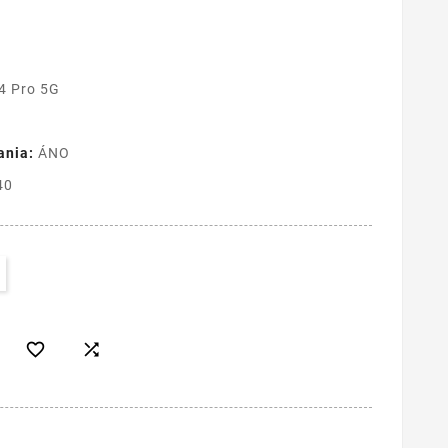
4 Pro 5G
ania:
ÁNO
40

