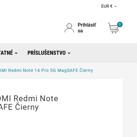
EUR €

Prihlásiť
0
sa
TATNÉ
PRÍSLUŠENSTVO
OMI Redmi Note 14 Pro 5G MagSAFE Čierny
OMI Redmi Note
AFE Čierny