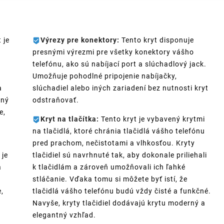
 je
Výrezy pre konektory:
Tento kryt disponuje
presnými výrezmi pre všetky konektory vášho
telefónu, ako sú nabíjací port a slúchadlový jack.
Umožňuje pohodlné pripojenie nabíjačky,
a
slúchadiel alebo iných zariadení bez nutnosti kryt
ený
odstraňovať.
e,
Kryt na tlačítka:
Tento kryt je vybavený krytmi
na tlačidlá, ktoré chránia tlačidlá vášho telefónu
pred prachom, nečistotami a vlhkosťou. Kryty
 je
tlačidiel sú navrhnuté tak, aby dokonale priliehali
á
k tlačidlám a zároveň umožňovali ich ľahké
stláčanie. Vďaka tomu si môžete byť istí, že
,
tlačidlá vášho telefónu budú vždy čisté a funkčné.
Navyše, kryty tlačidiel dodávajú krytu moderný a
elegantný vzhľad.