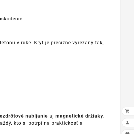
oškodenie.
lefónu v ruke. Kryt je precízne vyrezaný tak,

ezdrôtové nabíjanie
aj
magnetické držiaky
.
ždý, kto si potrpí na praktickosť a
