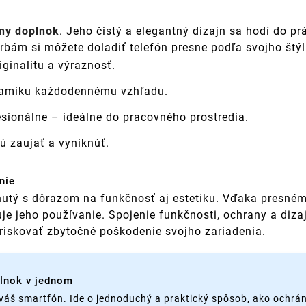
ny doplnok
. Jeho čistý a elegantný dizajn sa hodí do prá
ám si môžete doladiť telefón presne podľa svojho štýl
iginalitu a výraznosť.
ynamiku každodennému vzhľadu.
sionálne – ideálne do pracovného prostredia.
cú zaujať a vyniknúť.
nie
hnutý s dôrazom na funkčnosť aj estetiku. Vďaka presné
e jeho používanie. Spojenie funkčnosti, ochrany a dizaj
 riskovať zbytočné poškodenie svojho zariadenia.
plnok v jednom
váš smartfón. Ide o jednoduchý a praktický spôsob, ako ochrán