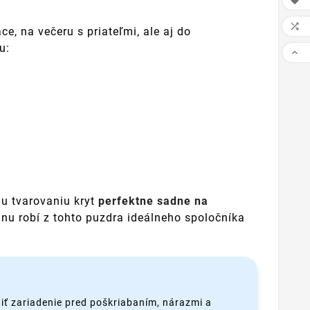


ce, na večeru s priateľmi, ale aj do
u:

mu tvarovaniu kryt
perfektne sadne na
nu robí z tohto puzdra ideálneho spoločníka
iť zariadenie pred poškriabaním, nárazmi a