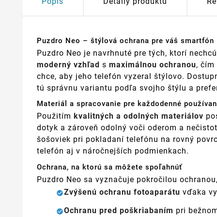
Popis
Detaily produktu
Re
Puzdro Neo – štýlová ochrana pre váš smartfón
Puzdro Neo je navrhnuté pre tých, ktorí nechc
moderný vzhľad
s
maximálnou ochranou
, čím
chce, aby jeho telefón vyzeral štýlovo. Dostup
tú správnu variantu podľa svojho štýlu a prefer
Materiál a spracovanie pre každodenné používan
Použitím
kvalitných a odolných materiálov
pos
dotyk a zároveň odolný voči oderom a nečist
šošoviek pri pokladaní telefónu na rovný povr
telefón aj v náročnejších podmienkach.
Ochrana, na ktorú sa môžete spoľahnúť
Puzdro Neo sa vyznačuje pokročilou ochranou, 
Zvýšenú ochranu fotoaparátu
vďaka vyv
Ochranu pred poškriabaním
pri bežnom