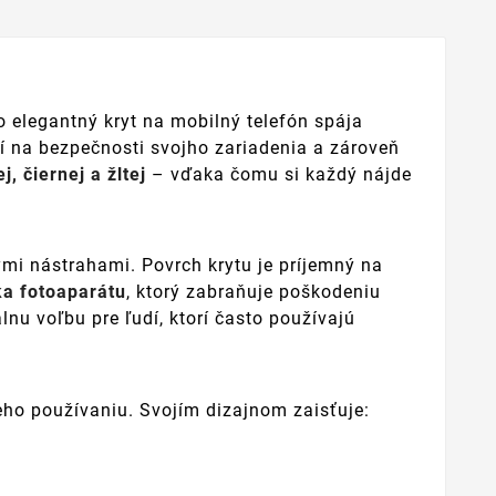
 elegantný kryt na mobilný telefón spája
ží na bezpečnosti svojho zariadenia a zároveň
j, čiernej a žltej
– vďaka čomu si každý nájde
i nástrahami. Povrch krytu je príjemný na
ka fotoaparátu
, ktorý zabraňuje poškodeniu
lnu voľbu pre ľudí, ktorí často používajú
jeho používaniu. Svojím dizajnom zaisťuje: