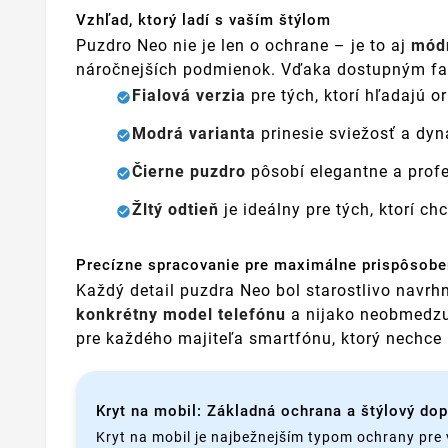
Vzhľad, ktorý ladí s vaším štýlom
Puzdro Neo nie je len o ochrane – je to aj
mód
náročnejších podmienok. Vďaka dostupným farb
Fialová verzia
pre tých, ktorí hľadajú or
Modrá varianta
prinesie sviežosť a d
Čierne puzdro
pôsobí elegantne a profe
Žltý odtieň
je ideálny pre tých, ktorí ch
Precízne spracovanie pre maximálne prispôsobe
Každý detail puzdra Neo bol starostlivo navr
konkrétny model telefónu
a nijako neobmedzuj
pre každého majiteľa smartfónu, ktorý nechce
Kryt na mobil: Základná ochrana a štýlový do
Kryt na mobil je najbežnejším typom ochrany pre 