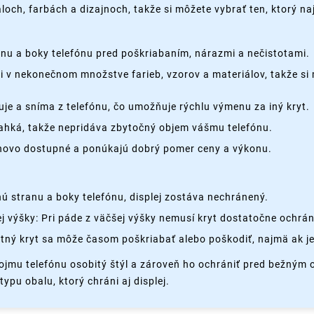
loch, farbách a dizajnoch, takže si môžete vybrať ten, ktorý n
nu a boky telefónu pred poškriabaním, nárazmi a nečistotami.
cii v nekonečnom množstve farieb, vzorov a materiálov, takže si 
je a sníma z telefónu, čo umožňuje rýchlu výmenu za iný kryt.
 ľahká, takže nepridáva zbytočný objem vášmu telefónu.
enovo dostupné a ponúkajú dobrý pomer ceny a výkonu.
 stranu a boky telefónu, displej zostáva nechránený.
 výšky: Pri páde z väčšej výšky nemusí kryt dostatočne ochrán
tný kryt sa môže časom poškriabať alebo poškodiť, najmä ak je
ojmu telefónu osobitý štýl a zároveň ho ochrániť pred bežným
ypu obalu, ktorý chráni aj displej.