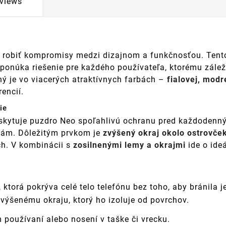
views
ú robiť kompromisy medzi dizajnom a funkčnosťou. Tento
 ponúka riešenie pre každého používateľa, ktorému zále
ný je vo viacerých atraktívnych farbách –
fialovej, modre
encií.
ie
kytuje puzdro Neo spoľahlivú ochranu pred každodenným
otám. Dôležitým prvkom je
zvýšený okraj okolo ostrovče
ch. V kombinácii s
zosilnenými lemy a okrajmi
ide o ideá
ktorá pokrýva celé telo telefónu bez toho, aby bránila 
ýšenému okraju, ktorý ho izoluje od povrchov.
 používaní alebo nosení v taške či vrecku.