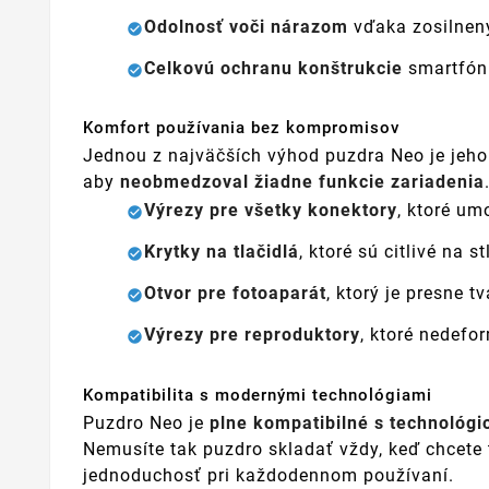
Odolnosť voči nárazom
vďaka zosilnený
Celkovú ochranu konštrukcie
smartfónu
Komfort používania bez kompromisov
Jednou z najväčších výhod puzdra Neo je jeh
aby
neobmedzoval žiadne funkcie zariadenia
Výrezy pre všetky konektory
, ktoré um
Krytky na tlačidlá
, ktoré sú citlivé na
Otvor pre fotoaparát
, ktorý je presne t
Výrezy pre reproduktory
, ktoré nedefo
Kompatibilita s modernými technológiami
Puzdro Neo je
plne kompatibilné s technológ
Nemusíte tak puzdro skladať vždy, keď chcete t
jednoduchosť pri každodennom používaní.