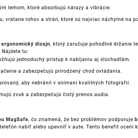
m lemom, ktoré absorbujú nárazy a vibrácie.
, vrátane rohov a strán, ktoré sú najviac náchylné na p
o
ergonomický dizajn
, ktorý zaručuje pohodlné držanie te
. Nájdete tu:
ožňujú jednoduchý prístup k nabíjaniu aj slúchadlám.
 stlačenie a zabezpečujú prirodzený chod ovládania.
varovaný, aby nebránil v snímaní kvalitných fotografií.
rmujú zvuk a zabezpečujú čistý prenos audia.
iou MagSafe
, čo znamená, že bez problémov podporuje
b
elefón nabiť alebo upevniť v aute. Tento benefit ocení ka