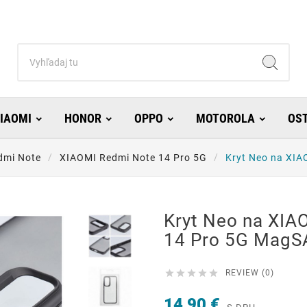
IAOMI
HONOR
OPPO
MOTOROLA
OS
dmi Note
XIAOMI Redmi Note 14 Pro 5G
Kryt Neo na XIA
Kryt Neo na XIA
14 Pro 5G MagS





REVIEW (0)
14,90 €