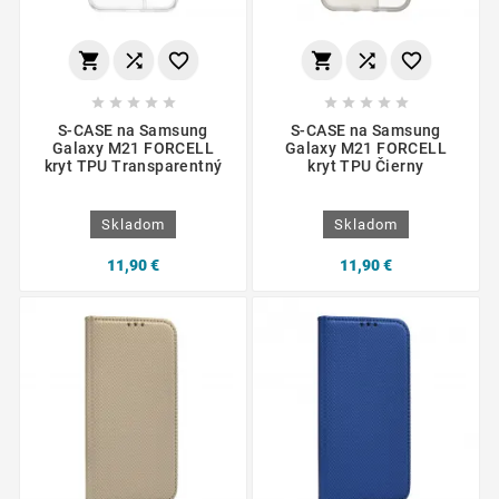
















S-CASE na Samsung
S-CASE na Samsung
Galaxy M21 FORCELL
Galaxy M21 FORCELL
kryt TPU Transparentný
kryt TPU Čierny
Skladom
Skladom
11,90 €
11,90 €