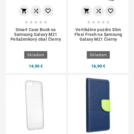
















Smart Case Book na
Vertikálne puzdro Slim
Samsung Galaxy M21
Flexi Fresh na Samsung
Peňaženkový obal Čierny
Galaxy M21 Čierny
Skladom
Skladom
14,90 €
16,90 €