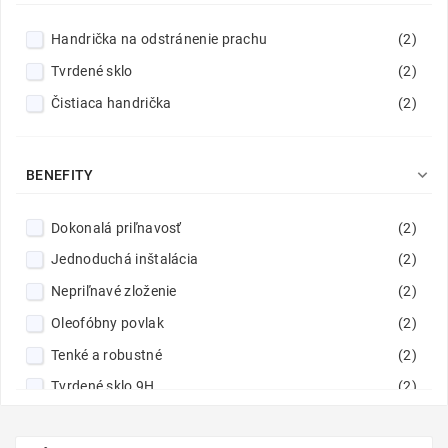
Handrička na odstránenie prachu
(2)
Tvrdené sklo
(2)
Čistiaca handrička
(2)

BENEFITY
Dokonalá priľnavosť
(2)
Jednoduchá inštalácia
(2)
Nepriľnavé zloženie
(2)
Oleofóbny povlak
(2)
Tenké a robustné
(2)
Tvrdené sklo 9H
(2)
Vynikajúca čistota obrazu
(2)