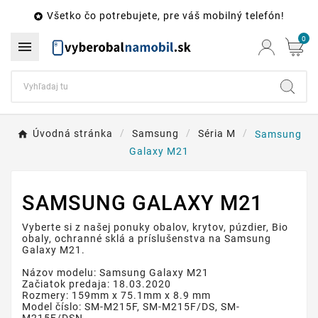
Všetko čo potrebujete, pre váš mobilný telefón!

0

Úvodná stránka
Samsung
Séria M
Samsung
Galaxy M21
SAMSUNG GALAXY M21
Vyberte si z našej ponuky obalov, krytov, púzdier, Bio
obaly, ochranné sklá a príslušenstva na Samsung
Galaxy M21.
Názov modelu: Samsung Galaxy M21
Začiatok predaja: 18.03.2020
Rozmery: 159mm x 75.1mm x 8.9 mm
Model číslo: SM-M215F, SM-M215F/DS, SM-
M215F/DSN