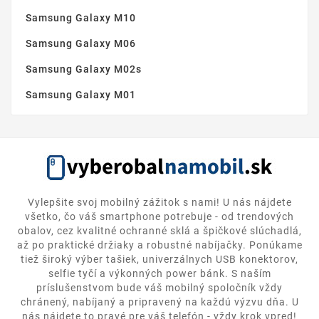
Samsung Galaxy M10
Samsung Galaxy M06
Samsung Galaxy M02s
Samsung Galaxy M01
Vylepšite svoj mobilný zážitok s nami! U nás nájdete
všetko, čo váš smartphone potrebuje - od trendových
obalov, cez kvalitné ochranné sklá a špičkové slúchadlá,
až po praktické držiaky a robustné nabíjačky. Ponúkame
tiež široký výber tašiek, univerzálnych USB konektorov,
selfie tyčí a výkonných power bánk. S naším
príslušenstvom bude váš mobilný spoločník vždy
chránený, nabíjaný a pripravený na každú výzvu dňa. U
nás nájdete to pravé pre váš telefón - vždy krok vpred!