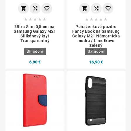
















Ultra Slim 0,5mm na
Peňaženkové puzdro
Samsung Galaxy M21
Fancy Book na Samsung
Silikónový kryt
Galaxy M21 Námornícka
Transparentný
modrá / Limetkovo
zelený
Skladom
Skladom
6,90 €
16,90 €