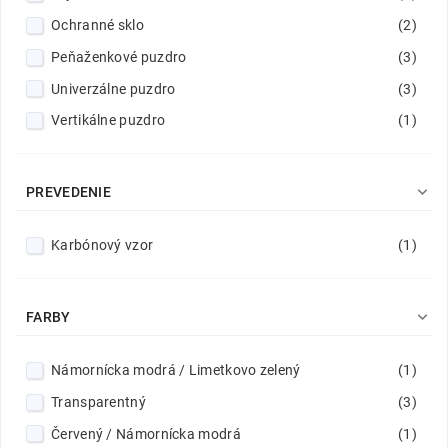
Ochranné sklo
(2)
Peňaženkové puzdro
(3)
Univerzálne puzdro
(3)
Vertikálne puzdro
(1)

PREVEDENIE
Karbónový vzor
(1)

FARBY
Námornícka modrá / Limetkovo zelený
(1)
Transparentný
(3)
Červený / Námornícka modrá
(1)