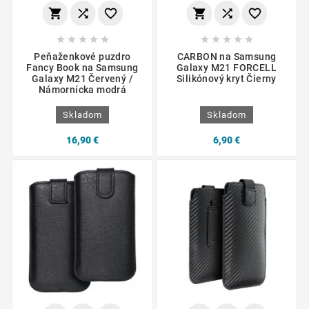
















Peňaženkové puzdro
CARBON na Samsung
Fancy Book na Samsung
Galaxy M21 FORCELL
Galaxy M21 Červený /
Silikónový kryt Čierny
Námornícka modrá
Skladom
Skladom
16,90 €
6,90 €