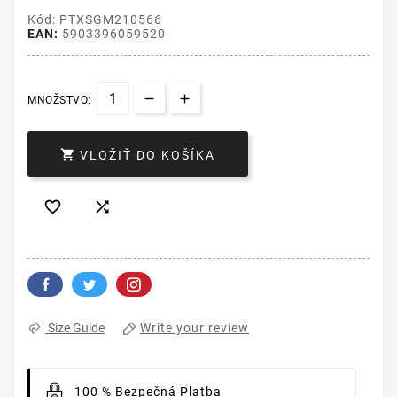
Kód: PTXSGM210566
EAN:
5903396059520
MNOŽSTVO:

VLOŽIŤ DO KOŠÍKA


Write your review
Size Guide
100 % Bezpečná Platba