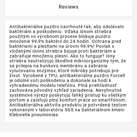
Reviews
Antibakteriálne puzdro navrhnuté tak, aby odolávalo
baktériám a poškodeniu. Vďaka iónom striebra
použitým vo výrobnom procese blokuje puzdro
množenie 99,9% baktérií do 24 hodín. Ochrana pred
baktériami a plesňami na úrovni 99,9%! Povlak s
vloženými iónmi striebra bojuje proti baktériám a
zabraňuje množeniu plesní. Ako to funguje? Ióny
striebra neutralizujú škodlivé mikroorganizmy tým, že
sa prilepia na bunkovú membránu a zabránia
vylučovaniu enzýmov, ktoré mikróby potrebujú pre
život. Vyrobené z TPU, antibakteriálne puzdro Forcell
je odolné voči poškodeniu a dokonale sa hodí k
vyhradenému modelu telefónu. Plná priehľadnosť
zachováva pôvodný vzhľad zariadenia. Nevyhnutné
systémové výrezy poskytujú ľahký prístup ku všetkým
portom a zaisťujú plný komfort práce so smartfónom.
Antibakteriálna aktivita produktu je potvrdená testom
vykonaným v laboratóriu SGS na bakteriálnom kmeni
Klebsiella pneumoniae.