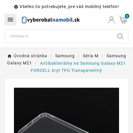
Všetko čo potrebujete, pre váš mobilný telefón!

0

Úvodná stránka
Samsung
Séria M
Samsung
Galaxy M21
Antibakteriálny na Samsung Galaxy M21
FORCELL kryt TPU Transparentný