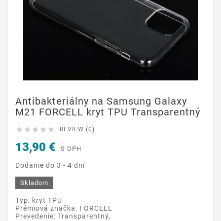
Antibakteriálny na Samsung Galaxy
M21 FORCELL kryt TPU Transparentný





REVIEW (0)
13,90 €
S DPH
Dodanie do 3 - 4 dní
Skladom
Typ: kryt TPU
Prémiová značka: FORCELL
Prevedenie: Transparentný,