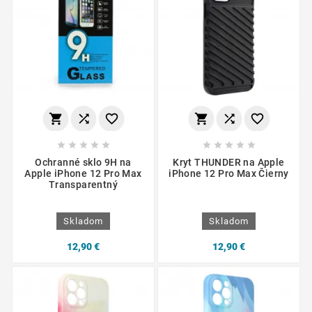
















Ochranné sklo 9H na
Kryt THUNDER na Apple
Apple iPhone 12 Pro Max
iPhone 12 Pro Max Čierny
Transparentný
Skladom
Skladom
12,90 €
12,90 €