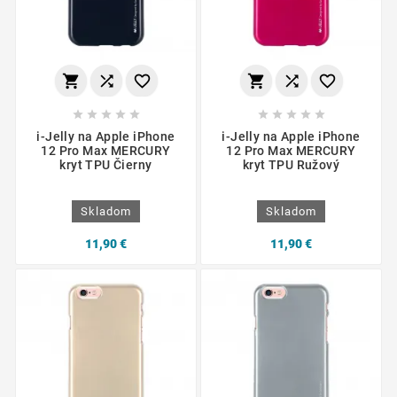
















i-Jelly na Apple iPhone
i-Jelly na Apple iPhone
12 Pro Max MERCURY
12 Pro Max MERCURY
kryt TPU Čierny
kryt TPU Ružový
Skladom
Skladom
11,90 €
11,90 €