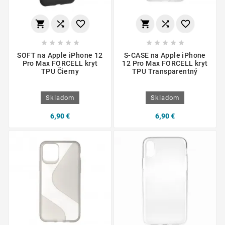
















SOFT na Apple iPhone 12
S-CASE na Apple iPhone
Pro Max FORCELL kryt
12 Pro Max FORCELL kryt
TPU Čierny
TPU Transparentný
Skladom
Skladom
6,90 €
6,90 €