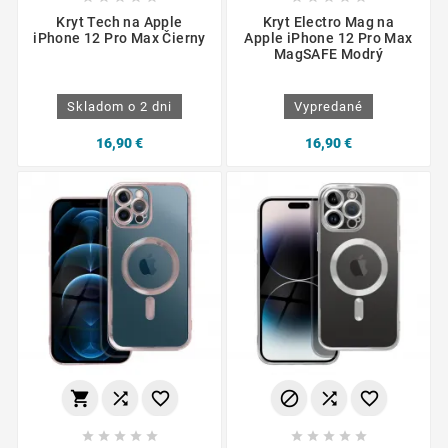
Kryt Tech na Apple
Kryt Electro Mag na
iPhone 12 Pro Max Čierny
Apple iPhone 12 Pro Max
MagSAFE Modrý
Skladom o 2 dni
Vypredané
16,90 €
16,90 €















