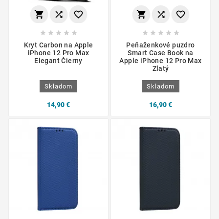
















Kryt Carbon na Apple
Peňaženkové puzdro
iPhone 12 Pro Max
Smart Case Book na
Elegant Čierny
Apple iPhone 12 Pro Max
Zlatý
Skladom
Skladom
14,90 €
16,90 €