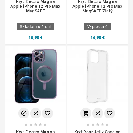
Kryt Electro Mag na
Kryt Electro Mag na
Apple iPhone 12 Pro Max
Apple iPhone 12 Pro Max
MagSAFE
MagSAFE Zlatý
Skladom o 2 dni
Vypredané
16,90 €
16,90 €
















Kryt Electro Mag na
Kryt Roar Jelly Case na