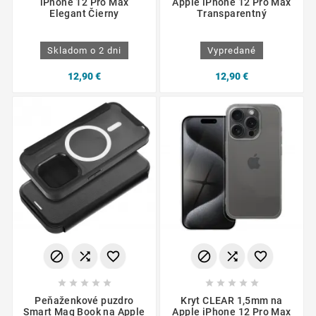
iPhone 12 Pro Max
Apple iPhone 12 Pro Max
Elegant Čierny
Transparentný
Skladom o 2 dni
Vypredané
12,90 €
12,90 €
















Peňaženkové puzdro
Kryt CLEAR 1,5mm na
Smart Mag Book na Apple
Apple iPhone 12 Pro Max