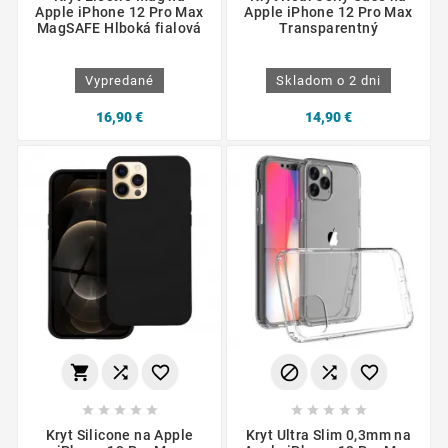
Apple iPhone 12 Pro Max
Apple iPhone 12 Pro Max
MagSAFE Hlboká fialová
Transparentný
Vypredané
Skladom o 2 dni
16,90 €
14,90 €
















Kryt Silicone na Apple
Kryt Ultra Slim 0,3mm na