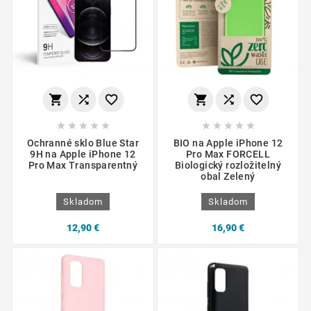
















Ochranné sklo Blue Star
BIO na Apple iPhone 12
9H na Apple iPhone 12
Pro Max FORCELL
Pro Max Transparentný
Biologický rozložitelný
obal Zelený
Skladom
Skladom
12,90 €
16,90 €