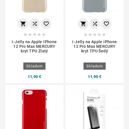
















i-Jelly na Apple iPhone
i-Jelly na Apple iPhone
12 Pro Max MERCURY
12 Pro Max MERCURY
kryt TPU Zlatý
kryt TPU Šedý
Skladom
Skladom
11,90 €
11,90 €