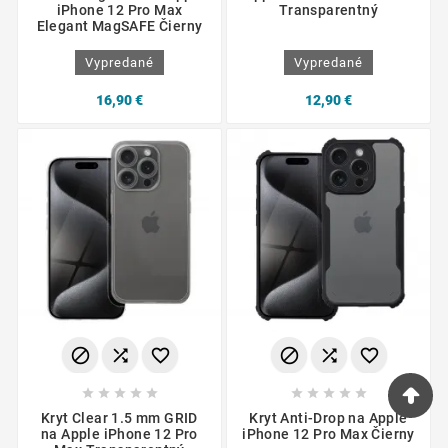
iPhone 12 Pro Max
Transparentný
Elegant MagSAFE Čierny
Vypredané
Vypredané
16,90 €
12,90 €
















Kryt Clear 1.5 mm GRID
Kryt Anti-Drop na Apple
na Apple iPhone 12 Pro
iPhone 12 Pro Max Čierny