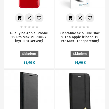
















i-Jelly na Apple iPhone
Ochranné sklo Blue Star
12 Pro Max MERCURY
9H na Apple iPhone 12
kryt TPU Červený
Pro Max Transparentný
Skladom
Skladom
11,90 €
14,90 €