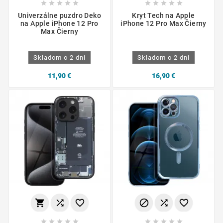










Univerzálne puzdro Deko
Kryt Tech na Apple
na Apple iPhone 12 Pro
iPhone 12 Pro Max Čierny
Max Čierny
Skladom o 2 dni
Skladom o 2 dni
11,90 €
16,90 €















