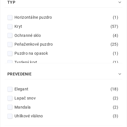

TYP
Horizontálne puzdro
(1)
Kryt
(57)
Ochranné sklo
(4)
Peňaženkové puzdro
(25)
Puzdro na opasok
(1)
Tvrdený kryt
(1)
Univerzálne puzdro
(1)

PREVEDENIE
Vertikálne puzdro
(1)
Elegant
(18)
Lapač snov
(2)
Mandala
(2)
Uhlíkové vlákno
(3)