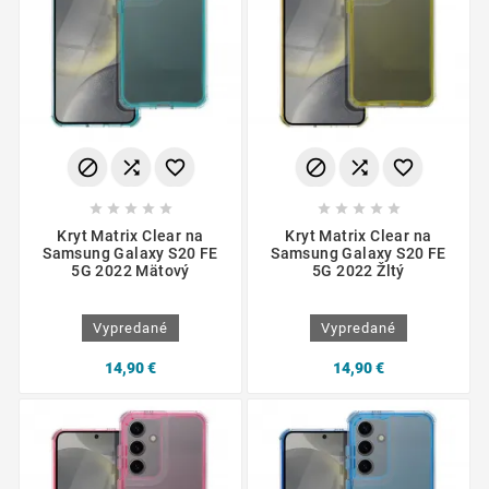
















Kryt Matrix Clear na
Kryt Matrix Clear na
Samsung Galaxy S20 FE
Samsung Galaxy S20 FE
5G 2022 Mätový
5G 2022 Žltý
Vypredané
Vypredané
14,90 €
14,90 €