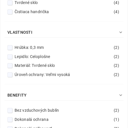
Tvrdené sklo
(4)
Žltý
(3)
Čistiaca handrička
(4)

VLASTNOSTI
Hrúbka: 0,3 mm
(2)
Lepidlo: Celoplošne
(2)
Materiál: Tvrdené sklo
(2)
Úroveň ochrany: Veľmi vysoká
(2)

BENEFITY
Bez vzduchových bublín
(2)
Dokonalá ochrana
(1)