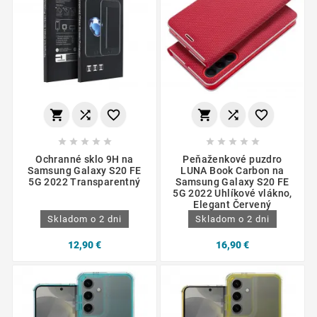
















Ochranné sklo 9H na
Peňaženkové puzdro
Samsung Galaxy S20 FE
LUNA Book Carbon na
5G 2022 Transparentný
Samsung Galaxy S20 FE
5G 2022 Uhlíkové vlákno,
Elegant Červený
Skladom o 2 dni
Skladom o 2 dni
12,90 €
16,90 €