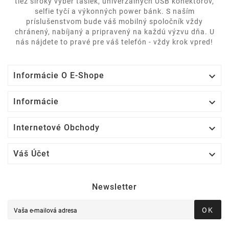
tiež široký výber tašiek, univerzálnych USB konektorov,
selfie tyčí a výkonných power bánk. S naším
príslušenstvom bude váš mobilný spoločník vždy
chránený, nabíjaný a pripravený na každú výzvu dňa. U
nás nájdete to pravé pre váš telefón - vždy krok vpred!

Informácie O E-Shope

Informácie

Internetové Obchody

Váš Účet
Newsletter
OK