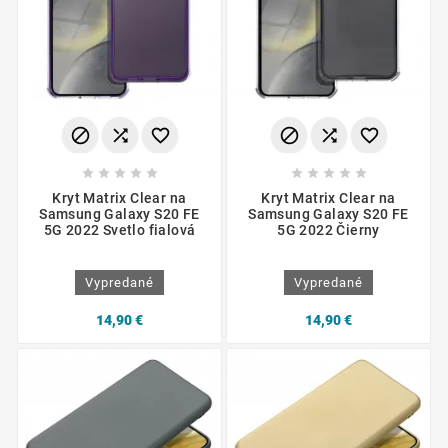
















Kryt Matrix Clear na
Kryt Matrix Clear na
Samsung Galaxy S20 FE
Samsung Galaxy S20 FE
5G 2022 Svetlo fialová
5G 2022 Čierny
Vypredané
Vypredané
14,90 €
14,90 €