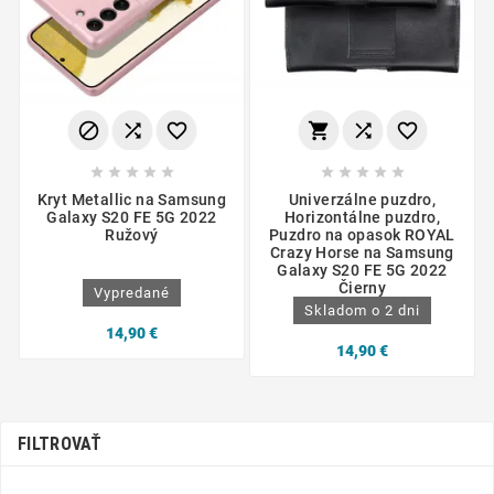
















Kryt Metallic na Samsung
Univerzálne puzdro,
Galaxy S20 FE 5G 2022
Horizontálne puzdro,
Ružový
Puzdro na opasok ROYAL
Crazy Horse na Samsung
Galaxy S20 FE 5G 2022
Čierny
Vypredané
Skladom o 2 dni
14,90 €
14,90 €
FILTROVAŤ