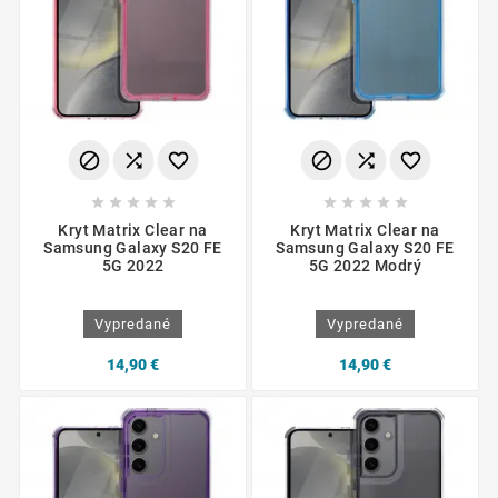
















Kryt Matrix Clear na
Kryt Matrix Clear na
Samsung Galaxy S20 FE
Samsung Galaxy S20 FE
5G 2022
5G 2022 Modrý
Vypredané
Vypredané
14,90 €
14,90 €