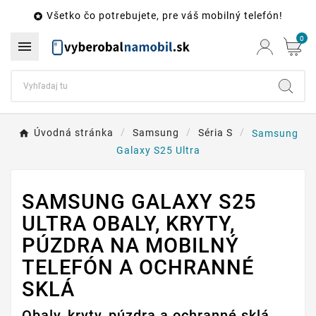
Všetko čo potrebujete, pre váš mobilný telefón!

0

Úvodná stránka
Samsung
Séria S
Samsung
Galaxy S25 Ultra
SAMSUNG GALAXY S25
ULTRA OBALY, KRYTY,
PÚZDRA NA MOBILNÝ
TELEFÓN A OCHRANNÉ
SKLÁ
Obaly, kryty, púzdra a ochranné sklá