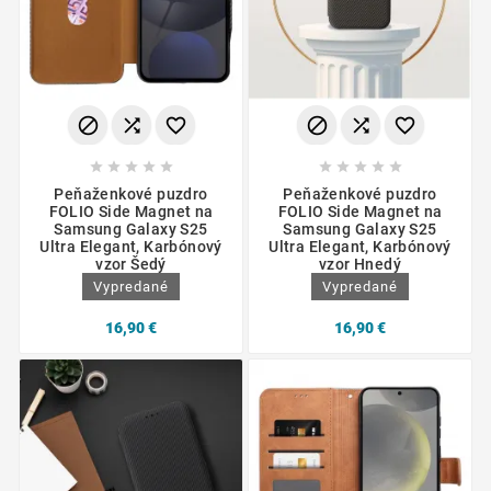
















Peňaženkové puzdro
Peňaženkové puzdro
FOLIO Side Magnet na
FOLIO Side Magnet na
Samsung Galaxy S25
Samsung Galaxy S25
Ultra Elegant, Karbónový
Ultra Elegant, Karbónový
vzor Šedý
vzor Hnedý
Vypredané
Vypredané
16,90 €
16,90 €