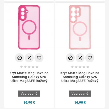
















Kryt Matte Mag Cove na
Kryt Matte Mag Cove na
Samsung Galaxy S25
Samsung Galaxy S25
Ultra MagSAFE Ružový
Ultra MagSAFE Ružový
Vypredané
Vypredané
16,90 €
16,90 €