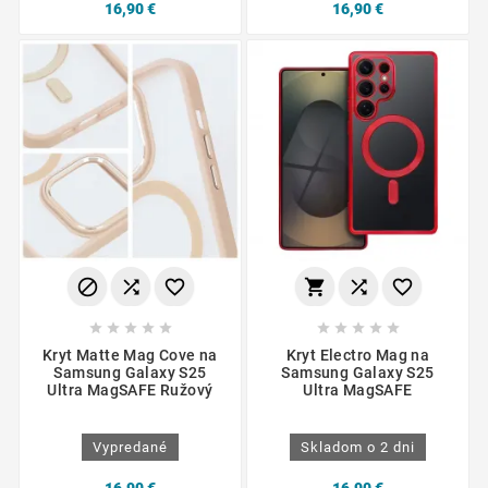
16,90 €
16,90 €
















Kryt Matte Mag Cove na
Kryt Electro Mag na
Samsung Galaxy S25
Samsung Galaxy S25
Ultra MagSAFE Ružový
Ultra MagSAFE
Vypredané
Skladom o 2 dni
16,90 €
16,90 €