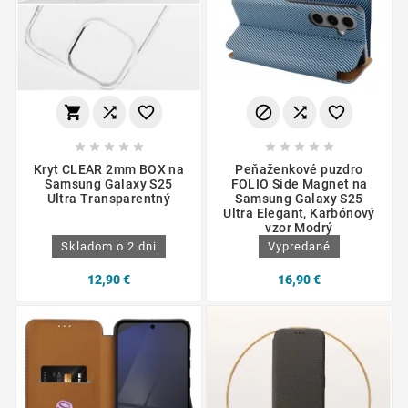
















Kryt CLEAR 2mm BOX na
Peňaženkové puzdro
Samsung Galaxy S25
FOLIO Side Magnet na
Ultra Transparentný
Samsung Galaxy S25
Ultra Elegant, Karbónový
vzor Modrý
Skladom o 2 dni
Vypredané
12,90 €
16,90 €