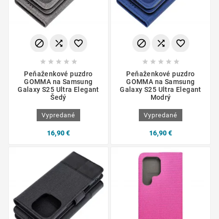
















Peňaženkové puzdro
Peňaženkové puzdro
GOMMA na Samsung
GOMMA na Samsung
Galaxy S25 Ultra Elegant
Galaxy S25 Ultra Elegant
Šedý
Modrý
Vypredané
Vypredané
16,90 €
16,90 €