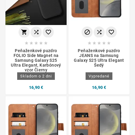
















Peňaženkové puzdro
Peňaženkové puzdro
FOLIO Side Magnet na
JEANS na Samsung
Samsung Galaxy S25
Galaxy S25 Ultra Elegant
Ultra Elegant, Karbónový
Šedý
vzor Čierny
Skladom o 2 dni
Vypredané
16,90 €
16,90 €