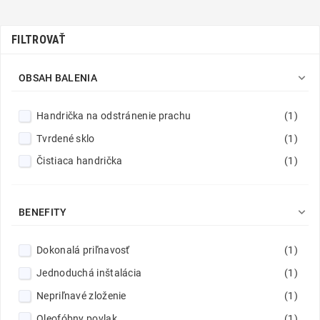
FILTROVAŤ

OBSAH BALENIA
Handrička na odstránenie prachu
(1)
Tvrdené sklo
(1)
Čistiaca handrička
(1)

BENEFITY
Dokonalá priľnavosť
(1)
Jednoduchá inštalácia
(1)
Nepriľnavé zloženie
(1)
Oleofóbny povlak
(1)