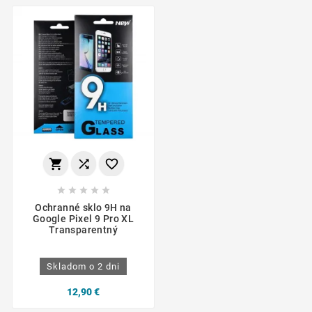








Ochranné sklo 9H na
Google Pixel 9 Pro XL
Transparentný
Skladom o 2 dni
12,90 €