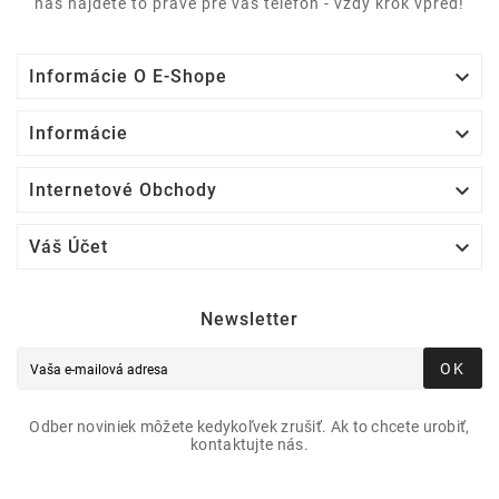
nás nájdete to pravé pre váš telefón - vždy krok vpred!

Informácie O E-Shope

Informácie

Internetové Obchody

Váš Účet
Newsletter
OK
Odber noviniek môžete kedykoľvek zrušiť. Ak to chcete urobiť,
kontaktujte nás.