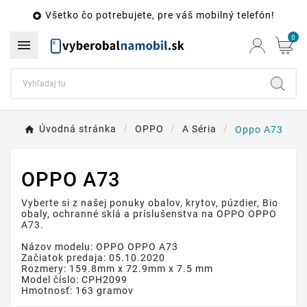
Všetko čo potrebujete, pre váš mobilný telefón!

0

Úvodná stránka
OPPO
A Séria
Oppo A73
OPPO A73
Vyberte si z našej ponuky obalov, krytov, púzdier, Bio
obaly, ochranné sklá a príslušenstva na OPPO OPPO
A73.
Názov modelu: OPPO OPPO A73
Začiatok predaja: 05.10.2020
Rozmery: 159.8mm x 72.9mm x 7.5 mm
Model číslo: CPH2099
Hmotnosť: 163 gramov