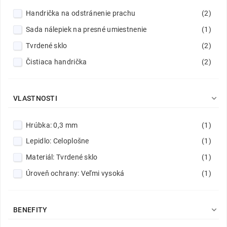
Handrička na odstránenie prachu
(2)
Sada nálepiek na presné umiestnenie
(1)
Tvrdené sklo
(2)
Čistiaca handrička
(2)

VLASTNOSTI
Hrúbka: 0,3 mm
(1)
Lepidlo: Celoplošne
(1)
Materiál: Tvrdené sklo
(1)
Úroveň ochrany: Veľmi vysoká
(1)

BENEFITY