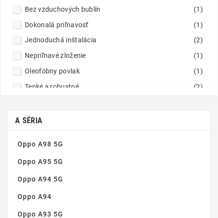
Bez vzduchových bublín
(1)
Dokonalá priľnavosť
(1)
Jednoduchá inštalácia
(2)
Nepriľnavé zloženie
(1)
Oleofóbny povlak
(1)
Tenké a robustné
(2)
Tvrdené sklo 9H
(1)
Vynikajúca čistota obrazu
(1)
A SÉRIA
Zaoblené hrany
(2)
Oppo A98 5G
Oppo A95 5G
Oppo A94 5G
Oppo A94
Oppo A93 5G