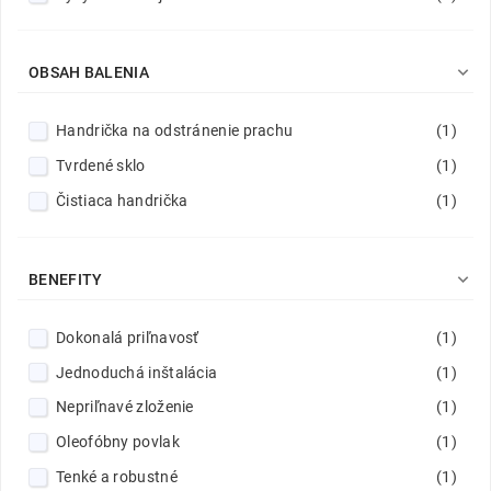

OBSAH BALENIA
Handrička na odstránenie prachu
(1)
Tvrdené sklo
(1)
Čistiaca handrička
(1)

BENEFITY
Dokonalá priľnavosť
(1)
Jednoduchá inštalácia
(1)
Nepriľnavé zloženie
(1)
Oleofóbny povlak
(1)
Tenké a robustné
(1)