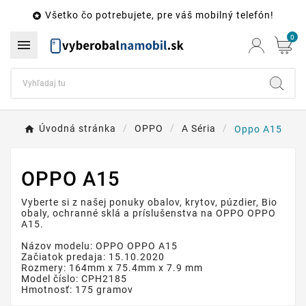
Všetko čo potrebujete, pre váš mobilný telefón!

0

Úvodná stránka
OPPO
A Séria
Oppo A15
OPPO A15
Vyberte si z našej ponuky obalov, krytov, púzdier, Bio
obaly, ochranné sklá a príslušenstva na OPPO OPPO
A15.
Názov modelu: OPPO OPPO A15
Začiatok predaja: 15.10.2020
Rozmery: 164mm x 75.4mm x 7.9 mm
Model číslo: CPH2185
Hmotnosť: 175 gramov