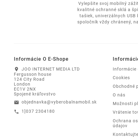
Vylepšite svoj mobilný záž
kvalitné ochranné sklá a šp
tašiek, univerzálnych USB
spoločník vždy chránený, na
Informácie O E-Shope
Informáci
JOO INTERNET MEDIA LTD
Informácie
location_on
Fergusson house
Cookies
124 City Road
London
Obchodné 
EC1V 2NX
Spojené kráľovstvo
O nás
objednavka@vyberobalnamobil.sk
email
Možnosti p
1]037 2304180
call
Vrátenie to
Ochrana o
údajov
Kontaktujt