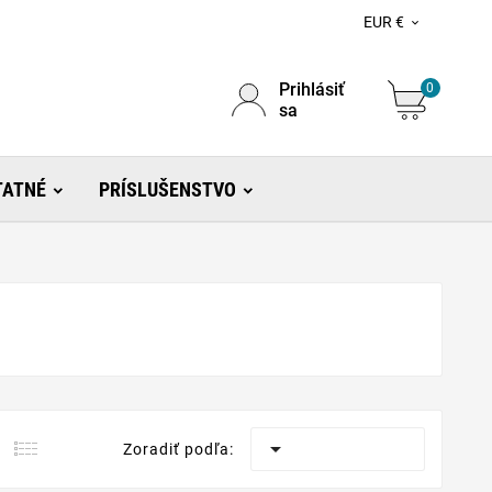
EUR €

Prihlásiť
0
sa
TATNÉ
PRÍSLUŠENSTVO

Zoradiť podľa: