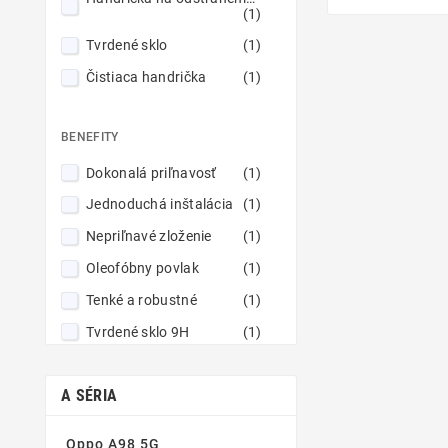
(1)
Tvrdené sklo
(1)
Čistiaca handrička
(1)
BENEFITY
Dokonalá priľnavosť
(1)
Jednoduchá inštalácia
(1)
Nepriľnavé zloženie
(1)
Oleofóbny povlak
(1)
Tenké a robustné
(1)
Tvrdené sklo 9H
(1)
Vynikajúca čistota obrazu
(1)
A SÉRIA
Zaoblené hrany
(1)
Oppo A98 5G