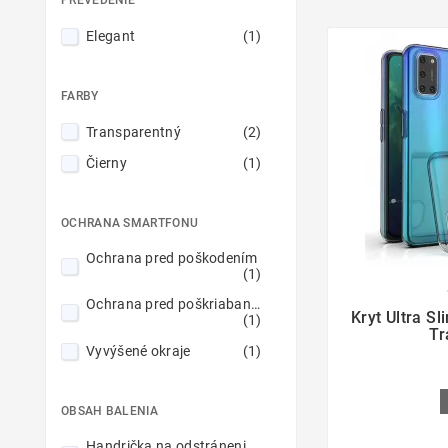
Elegant
(1)
FARBY
Transparentný
(2)
Čierny
(1)
OCHRANA SMARTFONU
Ochrana pred poškodením
(1)

Ochrana pred poškriabaním
Kryt Ultra S
(1)
Tr
Vyvýšené okraje
(1)
OBSAH BALENIA
Handrička na odstránenie prachu