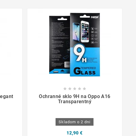









legant
Ochranné sklo 9H na Oppo A16
Transparentný
Skladom o 2 dni
12,90 €