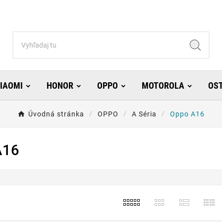
IAOMI
HONOR
OPPO
MOTOROLA
OS
Úvodná stránka
OPPO
A Séria
Oppo A16
A16