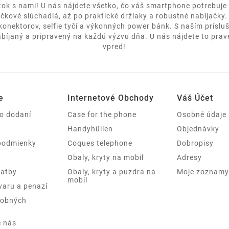
itok s nami! U nás nájdete všetko, čo váš smartphone potrebuje 
ičkové slúchadlá, až po praktické držiaky a robustné nabíjačky
 konektorov, selfie tyčí a výkonných power bánk. S naším prísl
bíjaný a pripravený na každú výzvu dňa. U nás nájdete to pravé
vpred!
e
Internetové Obchody
Váš Účet
 o dodaní
Case for the phone
Osobné údaje
Handyhüllen
Objednávky
podmienky
Coques telephone
Dobropisy
Obaly, kryty na mobil
Adresy
latby
Obaly, kryty a puzdra na
Moje zoznamy 
mobil
varu a penazí
sobných
e nás