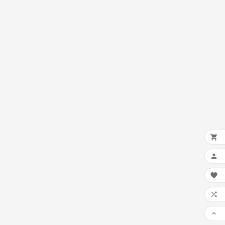




