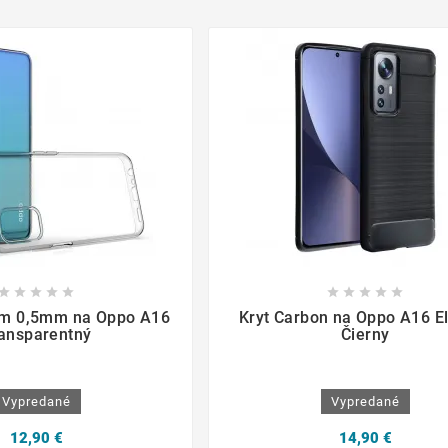

















lim 0,5mm na Oppo A16
Kryt Carbon na Oppo A16 E
ansparentný
Čierny
Vypredané
Vypredané
12,90 €
14,90 €