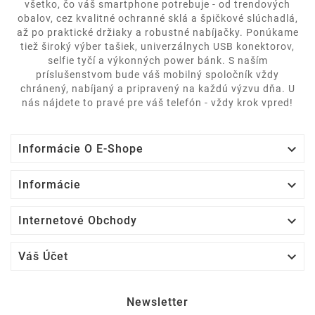
všetko, čo váš smartphone potrebuje - od trendových
obalov, cez kvalitné ochranné sklá a špičkové slúchadlá,
až po praktické držiaky a robustné nabíjačky. Ponúkame
tiež široký výber tašiek, univerzálnych USB konektorov,
selfie tyčí a výkonných power bánk. S naším
príslušenstvom bude váš mobilný spoločník vždy
chránený, nabíjaný a pripravený na každú výzvu dňa. U
nás nájdete to pravé pre váš telefón - vždy krok vpred!

Informácie O E-Shope

Informácie

Internetové Obchody

Váš Účet
Newsletter