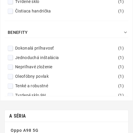
Tvrdené sklo
(1)
Čistiaca handrička
(1)

BENEFITY
Dokonalá priľnavosť
(1)
Jednoduchá inštalácia
(1)
Nepriľnavé zloženie
(1)
Oleofóbny povlak
(1)
Tenké a robustné
(1)
Tvrdené sklo 9H
(1)
Vynikajúca čistota obrazu
(1)
Zaoblené hrany
(1)
A SÉRIA
Oppo A98 5G