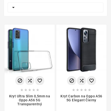

















Kryt Ultra Slim 0,5mm na
Kryt Carbon na Oppo A56
Oppo A56 5G
5G Elegant Čierny
Transparentný