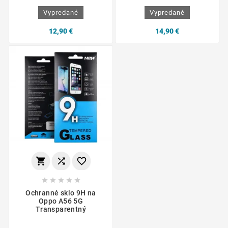
Vypredané
Vypredané
12,90 €
14,90 €








Ochranné sklo 9H na
Oppo A56 5G
Transparentný