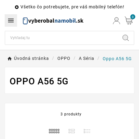
Všetko čo potrebujete, pre váš mobilný telefón!

0

Úvodná stránka
OPPO
A Séria
Oppo A56 5G
OPPO A56 5G
3 produkty